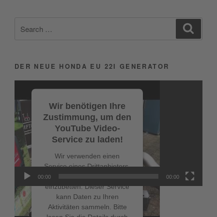
Search
Search
for:
DER NEUE HONDA EU 22I GENERATOR
Video-
Player
Wir benötigen Ihre
Zustimmung, um den
YouTube Video-
Service zu laden!
Wir verwenden einen
Service eines Drittanbieters,
um Videoinhalte
00:00
00:00
einzubetten. Dieser Service
kann Daten zu Ihren
Aktivitäten sammeln. Bitte
lesen Sie die Details durch