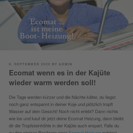
POSTED
8. SEPTEMBER 2020
BY
ADMIN
ON
Ecomat wenn es in der Kajüte
wieder warm werden soll!
Die Tage werden kürzer und die Nächte kälter, du liegst
noch ganz entspannt in deiner Koje und plötzlich tropft
Wasser auf dein Gesicht! Noch nicht erlebt? Dann nichts
wie los und kauf dir jetzt deine Ecomat Heizung, dann bleibt
dir die Tropfsteinhöhle in der Kajüte auch erspart.
Falls du
zu den stolzen Besitzern einer
Ecomat Heizung
gehörst,