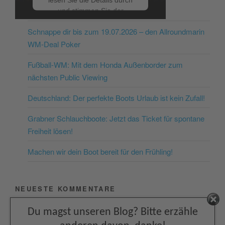
NEUESTE BEITRÄGE
und stimmen Sie der
Nutzung des Service zu, um
Schnappe dir bis zum 19.07.2026 – den Allroundmarin
dieses Video anzusehen.
WM-Deal Poker
Mehr Informationen
Fußball-WM: Mit dem Honda Außenborder zum
nächsten Public Viewing
Akzeptieren
Deutschland: Der perfekte Boots Urlaub ist kein Zufall!
powered by
Usercentrics
Consent Management
Grabner Schlauchboote: Jetzt das Ticket für spontane
Platform
&
eRecht24
Freiheit lösen!
Machen wir dein Boot bereit für den Frühling!
NEUESTE KOMMENTARE
Facebook
Du magst unseren Blog? Bitte erzähle