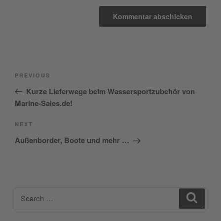
Beitragsnavigation
Previous
PREVIOUS
Post
Kurze Lieferwege beim Wassersportzubehör von
Marine-Sales.de!
Next
NEXT
Post
Außenborder, Boote und mehr …
Search
Search
for: