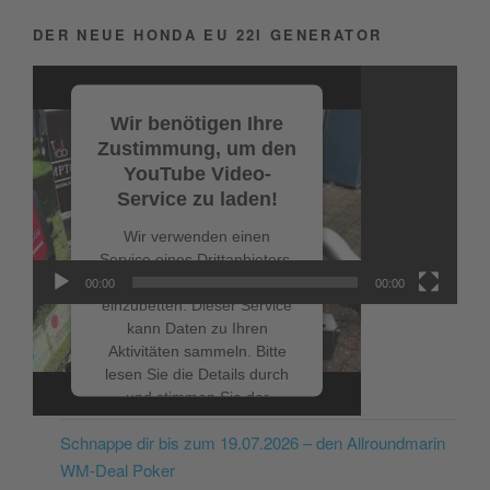
DER NEUE HONDA EU 22I GENERATOR
Video-
Player
Wir benötigen Ihre
Zustimmung, um den
YouTube Video-
Service zu laden!
Wir verwenden einen
Service eines Drittanbieters,
um Videoinhalte
00:00
00:00
einzubetten. Dieser Service
kann Daten zu Ihren
Aktivitäten sammeln. Bitte
lesen Sie die Details durch
NEUESTE BEITRÄGE
und stimmen Sie der
Nutzung des Service zu, um
Schnappe dir bis zum 19.07.2026 – den Allroundmarin
dieses Video anzusehen.
WM-Deal Poker