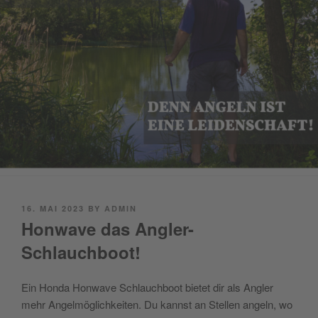
POSTED
16. MAI 2023
BY
ADMIN
ON
Honwave das Angler-
Schlauchboot!
Ein Honda Honwave Schlauchboot bietet dir als Angler
mehr Angelmöglichkeiten. Du kannst an Stellen angeln, wo