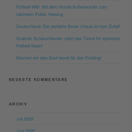
Mehr Informationen
Fußball-WM: Mit dem Honda Außenborder zum
nächsten Public Viewing
Akzeptieren
Deutschland: Der perfekte Boots Urlaub ist kein Zufall!
powered by
Usercentrics
Consent Management
Grabner Schlauchboote: Jetzt das Ticket für spontane
Platform
&
eRecht24
Freiheit lösen!
Machen wir dein Boot bereit für den Frühling!
NEUESTE KOMMENTARE
ARCHIV
Juli 2026
Juni 2026