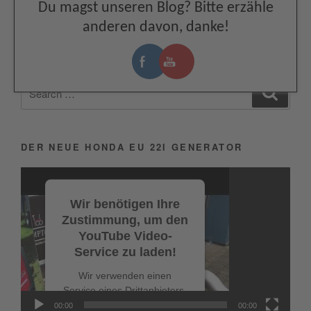
Facebook
Du magst unseren Blog? Bitte erzähle
Seitennummerierung
Previous
Next
Page
2
anderen davon, danke!
page
page
der
Beiträge
Search
Search
for:
DER NEUE HONDA EU 22I GENERATOR
Video-
Player
Wir benötigen Ihre
Zustimmung, um den
YouTube Video-
Service zu laden!
Wir verwenden einen
Service eines Drittanbieters,
um Videoinhalte
00:00
00:00