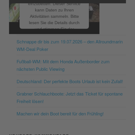
einzubetten. Dieser Service
kann Daten zu Ihren
Aktivitäten sammeln. Bitte
lesen Sie die Details durch
NEUESTE BEITRÄGE
und stimmen Sie der
Nutzung des Service zu, um
Schnappe dir bis zum 19.07.2026 – den Allroundmarin
dieses Video anzusehen.
WM-Deal Poker
Mehr Informationen
Fußball-WM: Mit dem Honda Außenborder zum
nächsten Public Viewing
Akzeptieren
Deutschland: Der perfekte Boots Urlaub ist kein Zufall!
powered by
Usercentrics
Consent Management
Grabner Schlauchboote: Jetzt das Ticket für spontane
Platform
&
eRecht24
Freiheit lösen!
Machen wir dein Boot bereit für den Frühling!