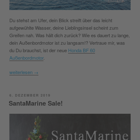
Du stehst am Ufer, dein Blick streift über das leicht
aufgewühlte Wasser, deine Lieblingsinsel scheint zum
Greifen nah. Was hält dich zurück? Wie es dauert zu lange,
dein Außenbordmotor ist zu langsam!? Vertraue mir, was
du Du brauchst, ist der neue
Honda BF 60
Außenbordmotor
.
weiterlesen
→
POSTED
6. DEZEMBER 2019
ON
SantaMarine Sale!