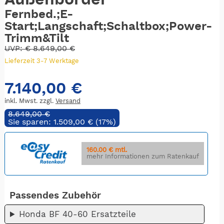
Fernbed.;E-
Start;Langschaft;Schaltbox;Power-
Trimm&Tilt
UVP:
€
8.649,00 €
Lieferzeit 3-7 Werktage
7.140,00 €
inkl. Mwst. zzgl.
Versand
8.649,00 €
Sie sparen: 1.509,00 € (17%)
160.00 € mtl.
mehr Informationen zum Ratenkauf
Passendes Zubehör
Honda BF 40-60 Ersatzteile