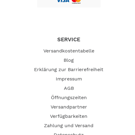
Gleitfahrt bei minimalem Verbrauch schneller erreicht.
UVP 7690,-€
SERVICE
Experten Tipps direkt von Honda:
Folgen Sie einfach diesem Link, zu weiteren hilfreichen
Versandkostentabelle
informationen, wie z.B.
Blog
der Bedienungsanleitung,Wartungstipps usw.
Erklärung zur Barrierefreiheit
https://www.hondappsv.com/contents/top/HME/de/1221/
Impressum
AGB
Motor
Öffnungszeiten
4-Takter
SOHC - 3 Zylinder
Versandpartner
Hubraum (cm3)
808
Verfügbarkeiten
Bohrung und Hub (mm)
70 x 70
Zahlung und Versand
Ventile
6