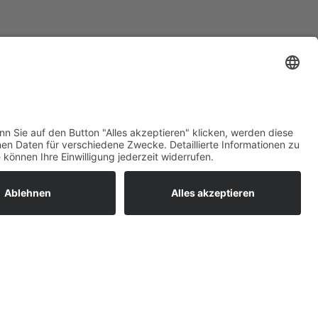
ratur
tleistungen
um easyCredit-