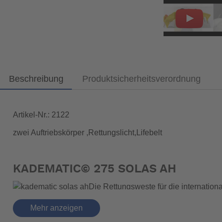
Beschreibung
Produktsicherheitsverordnung
Artikel-Nr.: 2122
zwei Auftriebskörper ,Rettungslicht,Lifebelt
KADEMATIC© 275 SOLAS AH
Die Rettungsweste für die internati
doppelte Sicherheit, ein Decksharness ist integriert.
Mehr anzeigen
• Vollautomatik