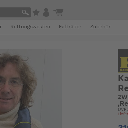
r
Rettungswesten
Falträder
Zubehör
Ka
R
zw
,Re
UVP
Liefe
31