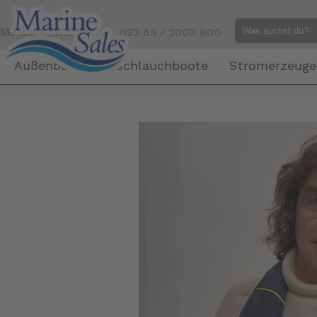
Mensch gefällig?
Tel. 023 65 / 2000 800
Außenborder
Schlauchboote
Stromerzeuge