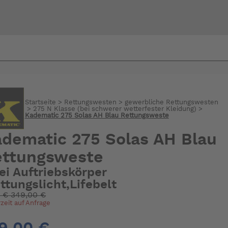
Bi
warte
Startseite
>
Rettungswesten
>
gewerbliche Rettungswesten
>
275 N Klasse (bei schwerer wetterfester Kleidung)
>
Kadematic 275 Solas AH Blau Rettungsweste
dematic 275 Solas AH Blau
ettungsweste
ei Auftriebskörper
ttungslicht,Lifebelt
:
€
349,00 €
rzeit auf Anfrage
9,00 €