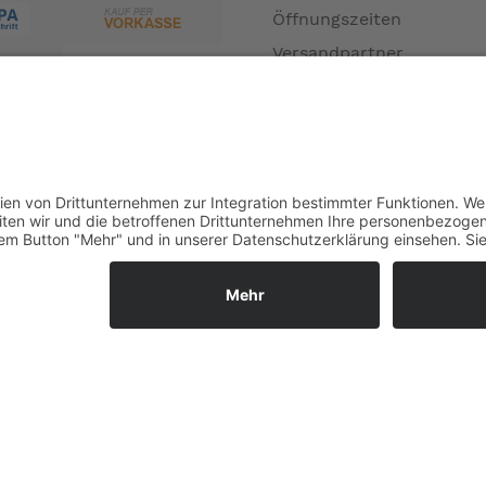
Öffnungszeiten
Versandpartner
Verfügbarkeiten
Zahlung und Versand
Datenschutz
Fernabsatz
Widerrufsrecht MS
Widerrufsrecht bei Repa
Widerrufsrecht bei Diens
Kontakt
Garantiefall
Batterieverordnung
Ergänzende Allgemeine
Geschäftsbedingungen z
Ratenkauf