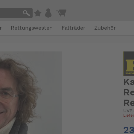
r
Rettungswesten
Falträder
Zubehör
Ka
Re
Re
UVP
Liefe
23