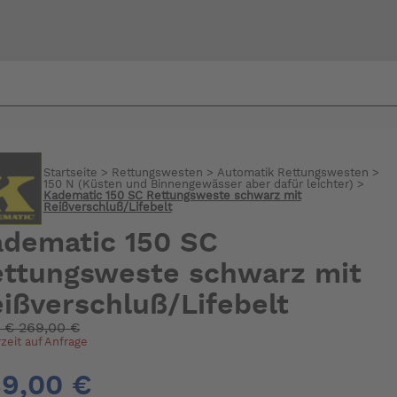
Bi
warte
Startseite
>
Rettungswesten
>
Automatik Rettungswesten
>
150 N (Küsten und Binnengewässer aber dafür leichter)
>
Kadematic 150 SC Rettungsweste schwarz mit
Reißverschluß/Lifebelt
dematic 150 SC
ttungsweste schwarz mit
ißverschluß/Lifebelt
:
€
269,00 €
rzeit auf Anfrage
9,00 €