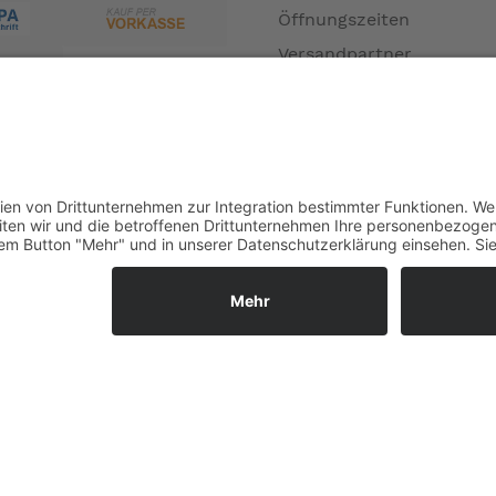
Öffnungszeiten
Versandpartner
Verfügbarkeiten
Zahlung und Versand
Datenschutz
Fernabsatz
Widerrufsrecht MS
Widerrufsrecht bei Repa
Widerrufsrecht bei Diens
Kontakt
Garantiefall
Batterieverordnung
Ergänzende Allgemeine
Geschäftsbedingungen z
Ratenkauf