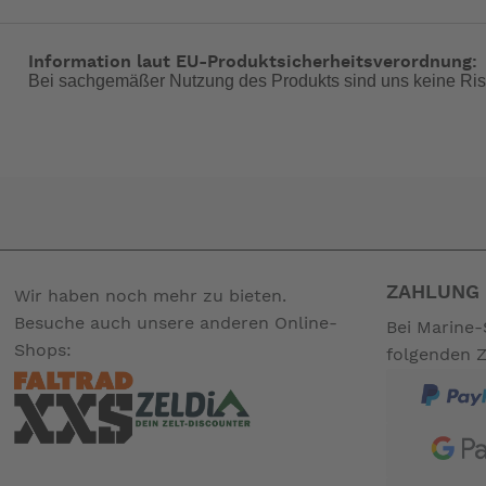
Harness:
ja
Zulassung:
EN ISO 12402-3
Information laut EU-Produktsicherheitsverordnung:
Bei sachgemäßer Nutzung des Produkts sind uns keine Ris
Auftriebsklasse:
150 Newton
Nachrüstung mit Seenotlicht:
ja
Nachrüstung mit Schrittgurt:
ja
Nachrüstung mit Spraycap:
ja
-- Auf Produktfotos angezeigte Dekorationsartikel gehören 
ZAHLUNG 
Wir haben noch mehr zu bieten.
Besuche auch unsere anderen Online-
Bei Marine-
Shops:
folgenden 