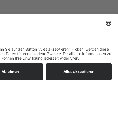
ratur
tleistungen
um easyCredit-