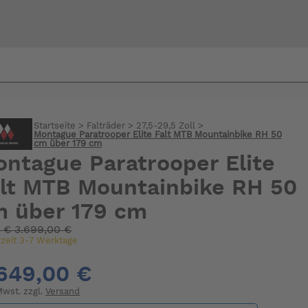
Bi
warte
Startseite
>
Falträder
>
27,5-29,5 Zoll
>
Montague Paratrooper Elite Falt MTB Mountainbike RH 50
cm über 179 cm
ntague Paratrooper Elite
lt MTB Mountainbike RH 50
 über 179 cm
:
€
3.699,00 €
rzeit 3-7 Werktage
649,00 €
 Mwst. zzgl.
Versand