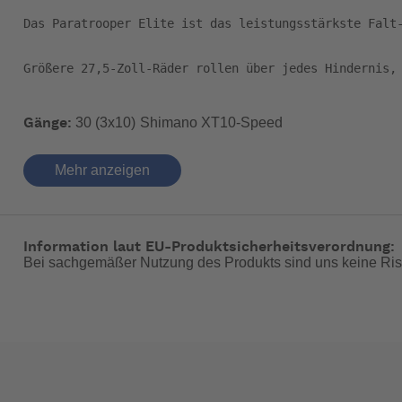
Das Paratrooper Elite ist das leistungsstärkste Falt-
Größere 27,5-Zoll-Räder rollen über jedes Hindernis,
30 (3x10)
Shimano XT10-Speed
Gänge:
27,5" x 2,10" Kenda Kadre Knobby
Reifengröße:
Hydraulische Scheibenbremsen XT 160 mm
Bremsen:
Mehr anzeigen
RockShox Reba RLT 100mm Federweg
Federgabel:
ca. 12,3 kg
Gewicht:
ca. 20 sek
Faltzeit:
Information laut EU-Produktsicherheitsverordnung:
ca. 76x90x30 cm
Packmaß:
Bei sachgemäßer Nutzung des Produkts sind uns keine Ris
Direct-Connect-Faltsystem
gunmetal-grey
Farbe:
Besondere Merkmale