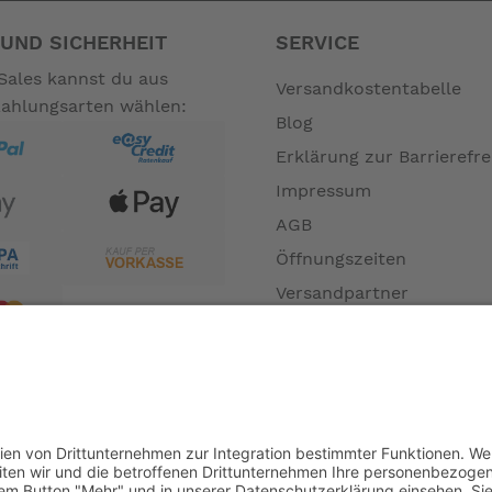
UND SICHERHEIT
SERVICE
Sales kannst du aus
Versandkostentabelle
Zahlungsarten wählen:
Blog
Erklärung zur Barrierefre
Impressum
AGB
Öffnungszeiten
Versandpartner
Verfügbarkeiten
Zahlung und Versand
Datenschutz
Fernabsatz
Widerrufsrecht MS