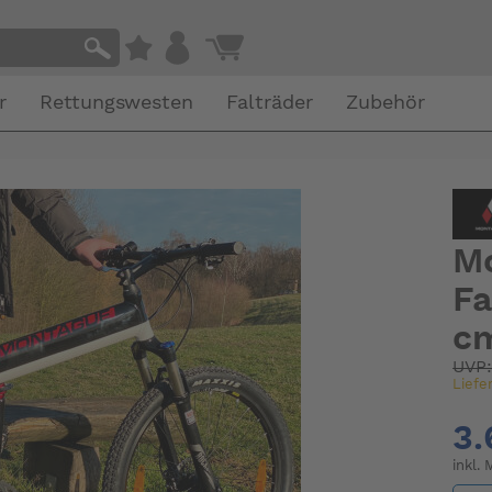
r
Rettungswesten
Falträder
Zubehör
Mo
Fa
cm
UVP
Liefe
3.
inkl.