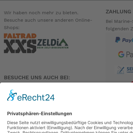
ZAHLUNG 
Wir haben noch mehr zu bieten.
Besuche auch unsere anderen Online-
Bei Marine-
Shops:
folgenden 
BESUCHE UNS AUCH BEI:
PARTNER