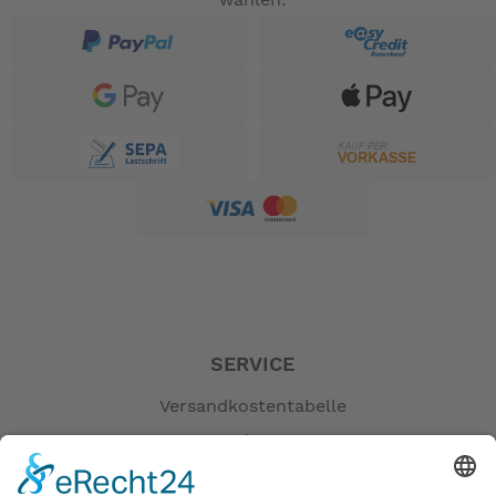
wählen:
Lenkervorbau: PHYSIS 3D
Lenker-/ Vorbau-Einheit: GEN. 2/ SYNTACE "VRO"
Lenkergriff: VELO "Ergonomic"
Sattel: TERN "Porter"
Sattelstütze: Super-Oversize, Alu
Ständer: Hinterbau
Pedale: Faltpedale
Gewicht: ca. 12,2 kg
Faltmass: 44 × 80 × 74 cm
-- Auf Produktfotos angezeigte Dekorationsartikel
gehören nicht zum Leistungsumfang. --
SERVICE
Versandkostentabelle
Blog
Erklärung zur Barrierefreiheit