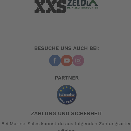
Rahmen: Alu, OCL
Gabel: Stahl
Kettenradgarnitur: Alu, 53 Z.
Innenlager: Cartridge
BESUCHE UNS AUCH BEI:
Bremse: Shimano MT200
Bremshebel: Shimano MT200
Schalthebel: SHIMANO, 9-fach
Schaltwerk: SHIMANO "Alivio" 9-fach
PARTNER
Kassette/Ritzelpaket: 9-fach, 11-36 Z.
Kette: KMC "X9"
Felgen: Hohlkammer
Speichen: Niro
Nabe VR: Shimano "TX"
Nabe HR: Shimano "TX"
ZAHLUNG UND SICHERHEIT
Reifen: CST, 37-451
Bei Marine-Sales kannst du aus folgenden Zahlungsarte
Lenker: Flat Bar, Alu