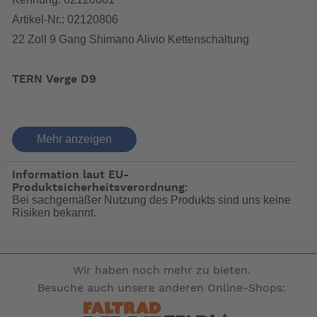
Artikel-Nr.: 02120806
22 Zoll 9 Gang Shimano Alivio Kettenschaltung
TERN Verge D9
DER FLINKE FLITZER
Mehr anzeigen
Das Verge D9 bildet den Einstieg in die komplett
Information laut EU-
überarbeitete Verge-Baureihe. Dank neuer
Produktsicherheitsverordnung:
Bei sachgemäßer Nutzung des Produkts sind uns keine
Rahmengeometrie und größeren Laufrädern, bietet das
Risiken bekannt.
Verge hervorragendes Handling und mehr Kontrolle als
jemals zuvor. Egal ob Novize, oder Kenner, groß oder
eher zierlich gewachsen: mit seinen 9 Gängen kommt
man mit dem Verge D9 schnell auf Spurt-Tempo und
Wir haben noch mehr zu bieten.
beweist, dass sich sportlicher Schick &
Besuche auch unsere anderen Online-Shops:
Alltagstauglichkeit locker vereinen lassen.