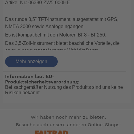
Artikel-Nr.: 06380-ZW5-000HE
Das runde 3,5" TFT-Instrument, ausgestattet mit GPS,
NMEA 2000 sowie Analogeingängen.
Es ist kompatibel mit den Motoren BF8 - BF250.
Das 3,5-Zoll-Instrument bietet beachtliche Vorteile, die
es zu einer ausgezeichneten Wahl für Boote
und als Ergänzung zu einem Plotter machen.
Mehr anzeigen
• Kompaktes Design: Das 3,5-Zoll-Instrument verfügt
Information laut EU-
über ein integriertes 1,44-Zoll-TFT-Dis-
Produktsicherheitsverordnung:
Bei sachgemäßer Nutzung des Produkts sind uns keine
play und passt perfekt in kleinere Konsolen und
Risiken bekannt.
Armaturenbretter. Es hat ein elegantes schwar-
zes Glasdesign mit einem gebürsteten Edelstahlring
und benötigt einen Bohrlochdurchmesser
von 86 mm.
Wir haben noch mehr zu bieten.
Besuche auch unsere anderen Online-Shops:
• Hochwertiges Display: Das Display bleibt selbst bei