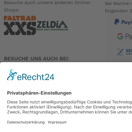
Besuche auch unsere anderen Online-
Bei Marine-
Shops:
folgenden 
Mehr Hinweise im Sicherheitsdatenblatt!
BESUCHE UNS AUCH BEI:
Importeur:
HONDA MOTOR EUROPE LTD.
Cain Road
PARTNER
RG12 1HL BRACKNELL - United Kingdom
T +441344898000
Lieferant:
Honda Motor Europe Logistics NV
Langerbruggestraat 104
9000 Gent - BELGIUM