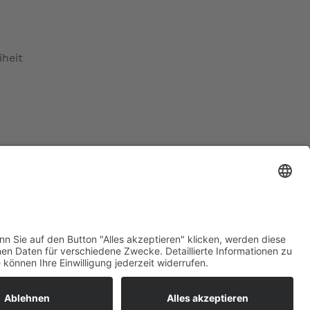
iheit
ratur
tleistungen