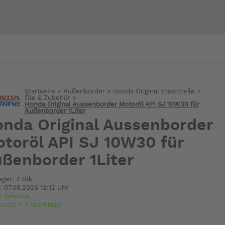
Bi
warte
Startseite
>
Außenborder
>
Honda Original Ersatzteile
>
Öle & Zubehör
>
Honda Original Aussenborder Motoröl API SJ 10W30 für
Außenborder 1Liter
nda Original Aussenborder
toröl API SJ 10W30 für
ßenborder 1Liter
ager: 4 Stk.
: 07.08.2026 12:12 Uhr
t lieferbar
erzeit: 1-3 Werktage)