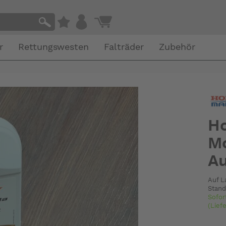
r
Rettungswesten
Falträder
Zubehör
Ho
Mo
Au
Auf L
Stand
Sofor
(Lief