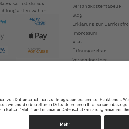
Sales kannst du aus
Versandkostentabelle
Zahlungsarten wählen:
Blog
Erklärung zur Barrierefre
Impressum
AGB
Öffnungszeiten
Versandpartner
Verfügbarkeiten
Zahlung und Versand
Datenschutz
Fernabsatz
Widerrufsrecht MS
Widerrufsrecht bei Repa
Widerrufsrecht bei Diens