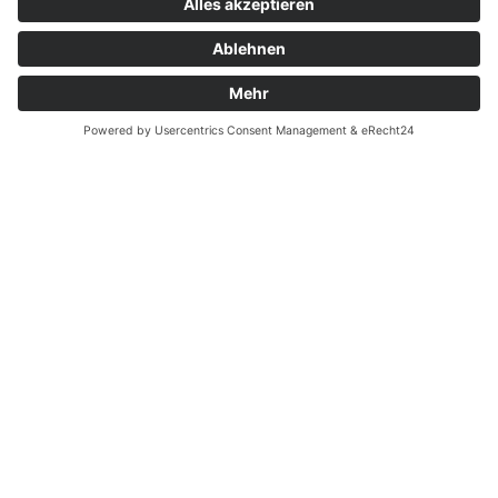
Kontakt
Garantiefall
Batterieverordnung
Ergänzende Allgemeine Geschäftsbedingungen zum
easyCredit-Ratenkauf
Vertrag widerrufen
© Kaniewski Handels GmbH & Co. KG, 2026 - Alle Rechte
vorbehalten.
Shopsystem:
WEBAN
OS
,
WEB
AN
UG