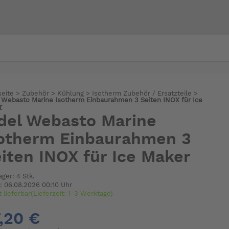
Bi
warte
seite
>
Zubehör
>
Kühlung
>
Isotherm Zubehör / Ersatzteile
>
 Webasto Marine Isotherm Einbaurahmen 3 Seiten INOX für Ice
r
del Webasto Marine
otherm Einbaurahmen 3
iten INOX für Ice Maker
ager: 4 Stk.
: 06.08.2026 00:10 Uhr
t lieferbar(Lieferzeit: 1-3 Werktage)
,20 €