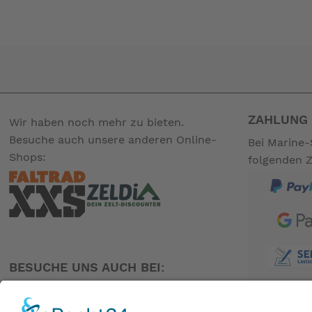
ZAHLUNG 
Wir haben noch mehr zu bieten.
Besuche auch unsere anderen Online-
Bei Marine-
Shops:
folgenden 
BESUCHE UNS AUCH BEI: