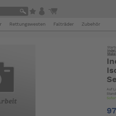
r
Rettungswesten
Falträder
Zubehör
Start
Indel
Make
In
Is
Se
Auf L
Stand
Sofor
97