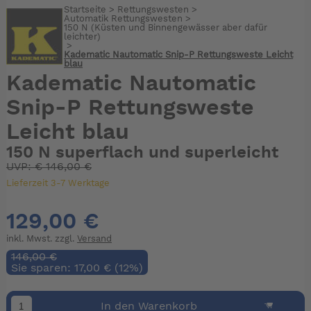
Startseite
>
Rettungswesten
>
Automatik Rettungswesten
>
150 N (Küsten und Binnengewässer aber dafür
leichter)
>
Kadematic Nautomatic Snip-P Rettungsweste Leicht
blau
Kadematic Nautomatic
Snip-P Rettungsweste
Leicht blau
150 N superflach und superleicht
UVP:
€
146,00 €
Lieferzeit 3-7 Werktage
129,00 €
inkl. Mwst. zzgl.
Versand
146,00 €
Sie sparen: 17,00 € (12%)
In den Warenkorb