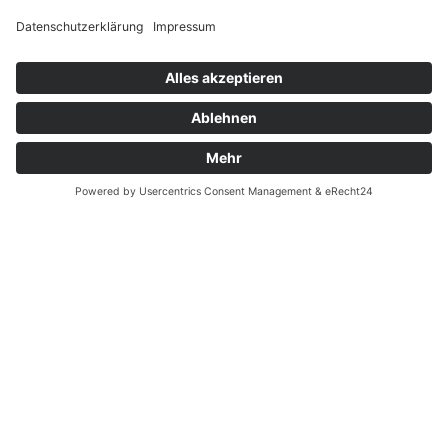
Widerrufsrecht bei Reparatur
Widerrufsrecht bei Dienstleistungen
Kontakt
Garantiefall
Batterieverordnung
Ergänzende Allgemeine Geschäftsbedingungen zum
easyCredit-Ratenkauf
Vertrag widerrufen
© Kaniewski Handels GmbH & Co. KG, 2026 - Alle Rechte
vorbehalten.
Shopsystem:
WEBAN
OS
,
WEB
AN
UG