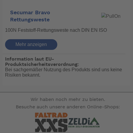
Secumar Bravo
Rettungsweste
100N Feststoff-Rettungsweste nach DIN EN ISO
12402-4. Durch die Füllung mit Lamellenschaum und
Mehr anzeigen
den ergonomischen Zuschnitt lässt sich diese
leuchtend farbige Weste überaus körperangepasst und
komfortabel tragen.
Information laut EU-
Produktsicherheitsverordnung:
Bei sachgemäßer Nutzung des Produkts sind uns keine
Die 4 Kindergrößen haben eine schwimmphysikalisch
Risiken bekannt.
optimierte, kindgerechte Auftriebsverteilung. Getestet
durch Dummy B.A.M.B.I.
Als PSA baumuster-
Wir haben noch mehr zu bieten.
und typgeprüft.
Besuche auch unsere anderen Online-Shops:
Schutzklasse
Konform mit DIN EN
ISO-Normen.