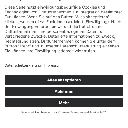
Öffnungszeiten
Versandpartner
Verfügbarkeiten
Zahlung und Versand
Datenschutz
Fernabsatz
Widerrufsrecht MS
Widerrufsrecht bei Reparatur
Widerrufsrecht bei Dienstleistungen
Kontakt
Garantiefall
Batterieverordnung
Ergänzende Allgemeine Geschäftsbedingungen zum
easyCredit-Ratenkauf