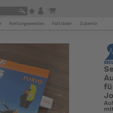
r
Rettungswesten
Falträder
Zubehör
S
Au
fü
Jo
Au
mi