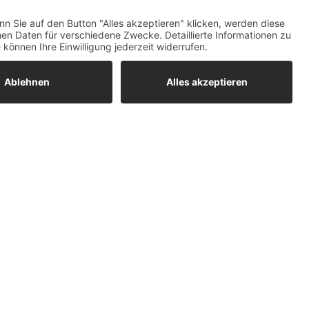
ratur
tleistungen
um easyCredit-