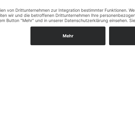
Fernabsatz
Widerrufsrecht MS
Widerrufsrecht bei Repa
Widerrufsrecht bei Diens
Kontakt
Garantiefall
Batterieverordnung
Ergänzende Allgemeine
Geschäftsbedingungen z
Ratenkauf
Vertrag widerrufen