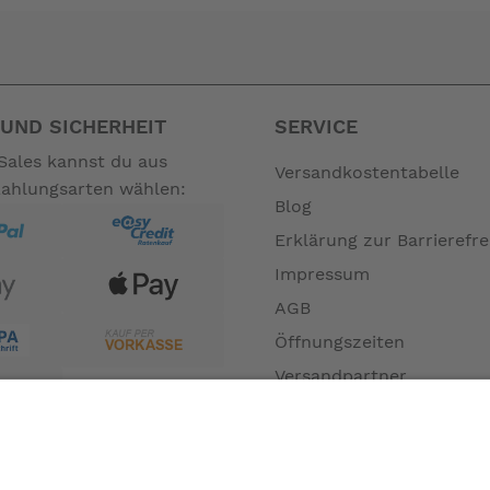
15)
7216)
17217)
UND SICHERHEIT
SERVICE
Sales kannst du aus
Der Kopf und die
mkörpers.
Versandkostentabelle
Zahlungsarten wählen:
Blog
– auch bei eintretender Bewusstlosigkeit.
serfläche
Erklärung zur Barrierefre
ollensegler sowie mit einem
für Kitesurfe
Hüft- oder Sitztrapez
Impressum
en Schutz der Wirbelsäule.
AGB
.
O 12402-6 und DIN EN 1621-2
Öffnungszeiten
nicht zum Leistungsumfang. --
Versandpartner
Verfügbarkeiten
Zahlung und Versand
Datenschutz