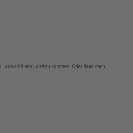
er Lage sind ans Land zu kommen. Oder dass nach
oder wenn die
. Die neue
pfes
Kräfte nachlassen
als
Prallschutz und Auftriebshilfe mit 50N
d die manuelle Handauslösung aktiviert wird und