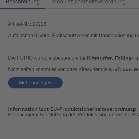
Beschreibung
Produktsicherheitsverordnung
Artikel-Nr.: 17216
Aufblasbare Hybrid-Prallschutzweste mit Handauslösung u
Die FURIO wurde insbesondere für
Kitesurfer, Foiling- 
Nicht selten kommt es vor, dass Kitesurfer die
Kraft von W
der dritten Kenterung beim Foiling- und Skiffsegeln plötzl
Mehr anzeigen
FURIO ist für solche Situationen der ideale Begleiter.
Die FURIO ist als
100N manuell aufblasbare Rettungsw
Auftrieb und der über die Handauslösung
manuell aufbla
Information laut EU-Produktsicherheitsverordnung:
sich der aufblasbare Schwimmkörper entfaltet, hat die ges
Bei sachgemäßer Nutzung des Produkts sind uns keine Ris
Die FURIO ist in
erhältlich:
vier Größen
Größe S – 60-80 kg, Brustumfang 88-100 cm (TN 172