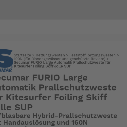
Bi
warte
Startseite
>
Rettungswesten
>
Feststoff Rettungswesten
>
100N (für Binnengewässer und geschützte Reviere)
>
Secumar FURIO Large Automatik Prallschutzweste für
Kitesurfer Foiling Skiff Jolle SUP
ecumar FURIO Large
tomatik Prallschutzweste
r Kitesurfer Foiling Skiff
lle SUP
fblasbare Hybrid-Prallschutzweste
t Handauslösung und 160N