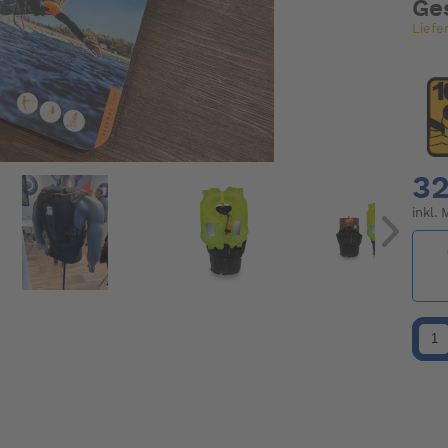
Ge
Liefe
32
inkl.