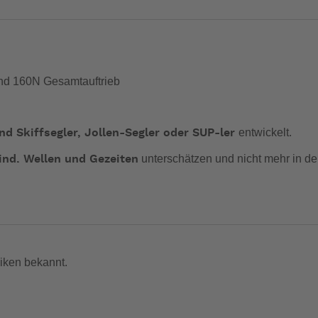
nd 160N Gesamtauftrieb
entwickelt.
und Skiffsegler, Jollen-Segler oder SUP-ler
unterschätzen und nicht mehr in d
ind, Wellen und Gezeiten
ich Probleme auftauchen, wie beispielsweise in Form eines
Kram
Dabei hat sie im unaufgeblasenen Zustand 
este zugelassen.
. Sobal
sbare Schwimmkörper einen Auftrieb von ca. 110N
amte Weste einen realen
.
Gesamtauftrieb von 160N
iken bekannt.
14)