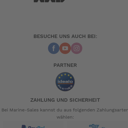
.
Schwimmkörper einen Auftrieb von ca. 110N
Sobald die manuelle Handauslösung aktiviert wird und
sich der aufblasbare Schwimmkörper entfaltet, hat die
gesamte Weste einen realen
Gesamtauftrieb von
.
160N
BESUCHE UNS AUCH BEI:
Die FURIO ist in
erhältlich:
vier Größen
Größe S – 60-80 kg, Brustumfang 88-100 cm (TN
17214)
Größe M – 70-90 kg, Brustumfang 95-105 cm (TN
PARTNER
17215)
Größe L – 80-100 kg, Brustumfang 100-115 cm
(TN 17216)
Größe XL – 90-115 kg, Brustumfang 110-125 cm
(TN 17217)
Vorzüge:
ZAHLUNG UND SICHERHEIT
von Mensch und Weste dank
Schnelle Stabilisierung
Bei Marine-Sales kannst du aus folgenden Zahlungsarte
des
wählen:
vollwertigen aufblasbaren Rettungswesten-