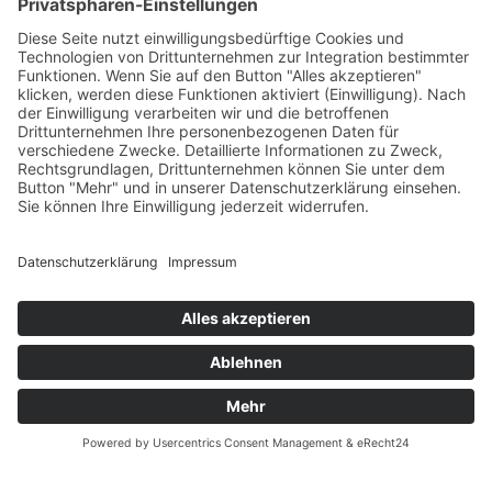
AGB
Öffnungszeiten
Versandpartner
Verfügbarkeiten
Zahlung und Versand
Datenschutz
Fernabsatz
Widerrufsrecht MS
Widerrufsrecht bei Reparatur
Widerrufsrecht bei Dienstleistungen
Kontakt
Garantiefall
Batterieverordnung
Ergänzende Allgemeine Geschäftsbedingungen zum
easyCredit-Ratenkauf