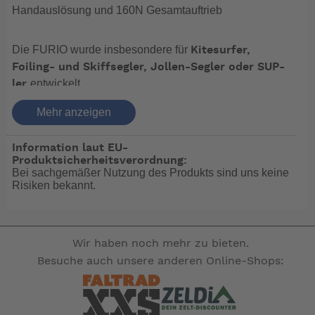
Handauslösung und 160N Gesamtauftrieb
Die FURIO wurde insbesondere für
Kitesurfer,
Foiling- und Skiffsegler, Jollen-Segler oder SUP-
entwickelt.
ler
Nicht selten kommt es vor, dass Kitesurfer die
Kraft
Mehr anzeigen
unterschätzen und
von Wind, Wellen und Gezeiten
nicht mehr in der Lage sind ans Land zu kommen. Oder
Information laut EU-
dass nach der dritten Kenterung beim Foiling- und
Produktsicherheitsverordnung:
Skiffsegeln plötzlich Probleme auftauchen, wie
Bei sachgemäßer Nutzung des Produkts sind uns keine
Risiken bekannt.
beispielsweise in Form eines
oder wenn die
Krampfes
. Die neue FURIO ist für solche
Kräfte nachlassen
Situationen der ideale Begleiter.
Die FURIO ist als
100N manuell aufblasbare
Wir haben noch mehr zu bieten.
Dabei hat sie im
Rettungsweste zugelassen.
Besuche auch unsere anderen Online-Shops:
unaufgeblasenen Zustand als
Prallschutz und
Auftrieb und der über die
Auftriebshilfe mit 50N
Handauslösung
manuell aufblasbare