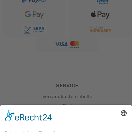
Der Kopf und die
Schwimmkörpers.
Atemwege bleiben nach Auslösung oberhalb der
– auch bei eintretender
Wasserfläche
Bewusstlosigkeit.
nach
Realer Gesamtauftrieb von 160N
Auslösung.
für Foiler
Kompatibel mit einer Trapezhose
und Jollensegler sowie mit einem
Hüft- oder
für Kitesurfer.
Sitztrapez
Mit
für
abnehmbarem Rückenprotektor
zusätzlichen Schutz der Wirbelsäule.
Zugelassen nach DIN EN ISO 12402-4, DIN
.
EN ISO 12402-6 und DIN EN 1621-2
SERVICE
-- Auf Produktfotos angezeigte Dekorationsartikel
Versandkostentabelle
gehören nicht zum Leistungsumfang. --
Blog
Erklärung zur Barrierefreiheit
Impressum