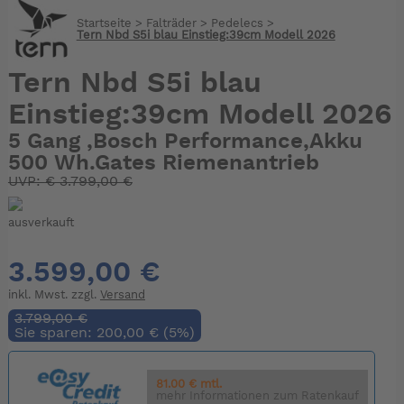
Startseite
>
Falträder
>
Pedelecs
>
Tern Nbd S5i blau Einstieg:39cm Modell 2026
Tern Nbd S5i blau
Einstieg:39cm Modell 2026
5 Gang ,Bosch Performance,Akku
500 Wh.Gates Riemenantrieb
UVP:
€
3.799,00 €
ausverkauft
3.599,00 €
inkl. Mwst. zzgl.
Versand
3.799,00 €
Sie sparen: 200,00 € (5%)
81.00 € mtl.
mehr Informationen zum Ratenkauf