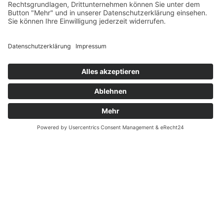
Datenschutz
Fernabsatz
Widerrufsrecht MS
Widerrufsrecht bei Reparatur
Widerrufsrecht bei Dienstleistungen
Kontakt
Garantiefall
Batterieverordnung
Ergänzende Allgemeine Geschäftsbedingungen zum
easyCredit-Ratenkauf
Vertrag widerrufen
© Kaniewski Handels GmbH & Co. KG, 2026 - Alle Rechte