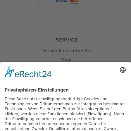
Motor und einem 500Wh Powerpack Rahmenakku
ausgestattet und sorgt so für einen ordentlichen Antrieb.
Highlights
Bosch Performance Line
Bosch Powerpack Akku 500Wh
SERVICE
Shimano Nexus 5-Gang Nabenschaltung
Versandkostentabelle
Bosch Intuvia Dispaly
Blog
-- Auf Produktfotos angezeigte Dekorationsartikel
Erklärung zur Barrierefreiheit
gehören nicht zum Leistungsumfang. --
Impressum
AGB
Öffnungszeiten
Versandpartner
Verfügbarkeiten
Zahlung und Versand