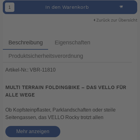
In den Warenkorb
Zurück zur Übersicht
Beschreibung
Eigenschaften
Produktsicherheitsverordnung
Artikel-Nr.: VBR-11810
MULTI TERRAIN FOLDINGBIKE – DAS VELLO FÜR
ALLE WEGE
Ob Kopfsteinpflaster, Parklandschaften oder steile
Seitengassen, das VELLO Rocky trotzt allen
Widrigkeiten und rockt mit dir den urbanen Dschungel.
Mehr anzeigen
Marathon Reifen, hydraulische Scheibenbremsen und
die alles-meisternde Shimano Deore 10-Gang-