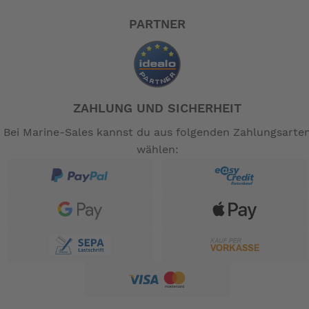
Scheibenbremsen
PARTNER
Reifen: 20’’ Schwalbe Marathon Original 40-406
Pedale: Voll-Aluminium Faltpedale
Klingel: leicht und elegant
Gewicht: 11,9 kg (ca., ohne Pedale, +/- 5%)
Faltmass: H: 57 cm x L: 79 cm x B: 29 cm, (H: 22
in x L: 31 in x B: 11 in)
ZAHLUNG UND SICHERHEIT
Maximal zulässiges Gesamtgewicht: 125 kg/276
Bei Marine-Sales kannst du aus folgenden Zahlungsarte
lbs
wählen:
Reflektoren sind im Lieferumfang enthalten.
-- Auf Produktfotos angezeigte Dekorationsartikel
gehören nicht zum Leistungsumfang. --