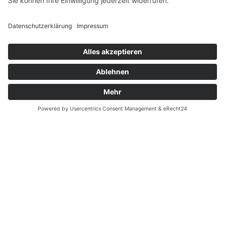
Widerrufsrecht MS
Widerrufsrecht bei Reparatur
Widerrufsrecht bei Dienstleistungen
Kontakt
Garantiefall
Batterieverordnung
Ergänzende Allgemeine Geschäftsbedingungen zum
easyCredit-Ratenkauf
Vertrag widerrufen
© Kaniewski Handels GmbH & Co. KG, 2026 - Alle Rechte
vorbehalten.
Shopsystem:
WEBAN
OS
,
WEB
AN
UG