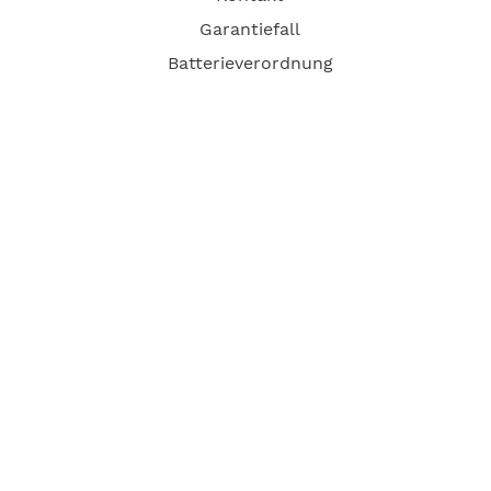
Garantiefall
Batterieverordnung
Ergänzende Allgemeine Geschäftsbedingungen zum
easyCredit-Ratenkauf
Vertrag widerrufen
© Kaniewski Handels GmbH & Co. KG, 2026 - Alle Rechte
vorbehalten.
Shopsystem:
WEBAN
OS
,
WEB
AN
UG