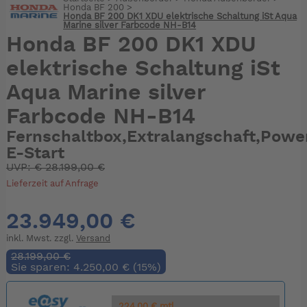
Honda BF 200
>
Honda BF 200 DK1 XDU elektrische Schaltung iSt Aqua
Marine silver Farbcode NH-B14
Honda BF 200 DK1 XDU
elektrische Schaltung iSt
Aqua Marine silver
Farbcode NH-B14
Fernschaltbox,Extralangschaft,Pow
E-Start
UVP:
€
28.199,00 €
Lieferzeit auf Anfrage
23.949,00 €
inkl. Mwst. zzgl.
Versand
28.199,00 €
Sie sparen: 4.250,00 € (15%)
224.00 € mtl.