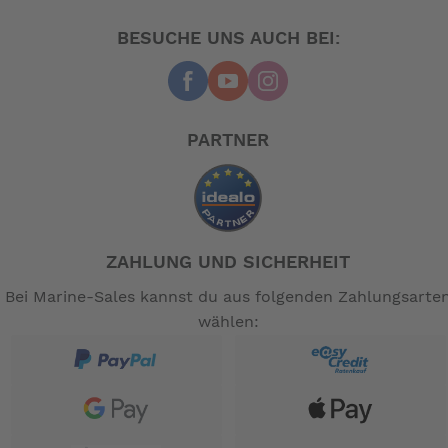
BESSER FÜR DIE UMWELT
BESUCHE UNS AUCH BEI:
Freuen Sie sich auf beeindruckende Leistung ohne
erhöhten Kraftstoffverbrauch. Die elektronische
Kraftstoffeinspritzung PGM-FI optimiert beim
Beschleunigen, das Luft-Kraftstoff-Verhältnis und
ECOmo
PARTNER
verringert den Verbrauch bei Reisegeschwindigkeit.
ELEGANTES, SCHLANKES DESIGN
Die V6-Motoren wurden in einem schlanken
ZAHLUNG UND SICHERHEIT
Erscheinungsbild, passend zu jedem Bootstyp,
auf dem Wasser konzipiert. Die exakt gearbeiteten
Bei Marine-Sales kannst du aus folgenden Zahlungsarte
Gehäuse spiegeln die Präzisionsarbeit unter der
wählen:
Verkleidung wider und lassen keinen Zweifel daran,
was Ihr Boot bei voller Geschwindigkeit
leisten kann.
Technische Daten: