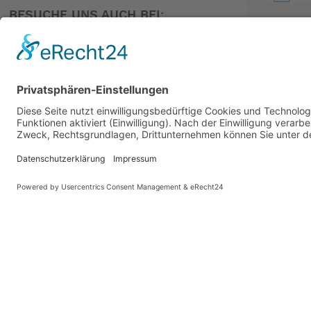
BESUCHE UNS AUCH BEI:
Leistungsklasse (ISO 12402)
150 N
PARTNER
Aufblastechnik
Secumatic 4001S
Auftrieb
165 N
CO?-Patrone
32 g CO? Dock
Schwimmkörpersystem
CLASSIC Schwimmkörper s
Standardausstattung
In Schutzhülle, Nackenflee
Produkt Farbe
Grau
Harness
Nein
Verschluss
Clickbeschlag vorn
Schrittgurt
Ja