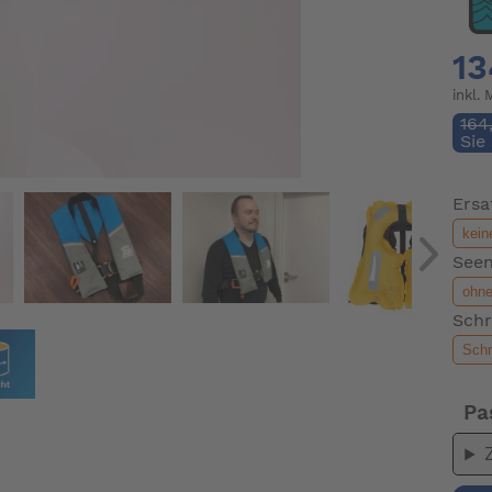
13
inkl.
164
Sie
Ersa
Seen
Schr
Pa