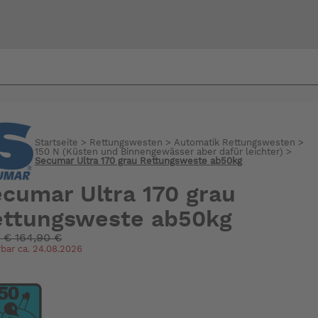
Bi
warte
Startseite
>
Rettungswesten
>
Automatik Rettungswesten
>
150 N (Küsten und Binnengewässer aber dafür leichter)
>
Secumar Ultra 170 grau Rettungsweste ab50kg
cumar Ultra 170 grau
ettungsweste ab50kg
:
€
164,90 €
rbar ca. 24.08.2026