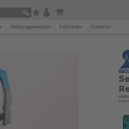
r
Rettungswesten
Falträder
Zubehör
Se
R
UVP
Liefe