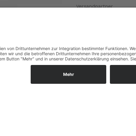
Versandpartner
Verfügbarkeiten
Zahlung und Versand
Datenschutz
Fernabsatz
Widerrufsrecht MS
Widerrufsrecht bei Repa
ignalgelb
Widerrufsrecht bei Diens
ce, Mundventil, Signalflöte, Westentasche zur Aufbewahrung
Kontakt
Garantiefall
Batterieverordnung
Ergänzende Allgemeine
Geschäftsbedingungen z
Ratenkauf