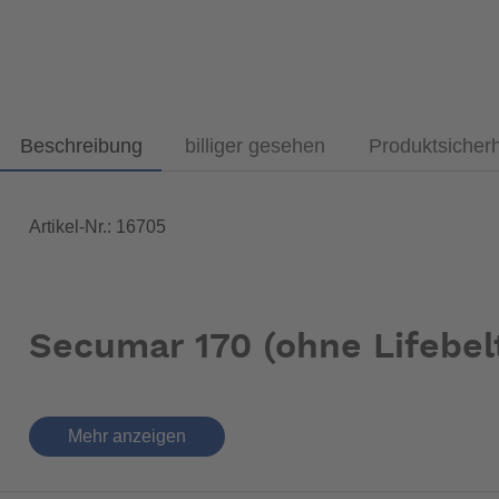
Beschreibung
billiger gesehen
Produktsicher
Artikel-Nr.: 16705
Secumar 170 (ohne Lifebel
Mehr anzeigen
Die patentgefaltete Rettungsweste besteht aus einer Einzel
optimale Bewegungsfreiheit garantiert. Wenn die Rettungswe
Auftriebseigenschaften sind kombiniert mit technischen Inn