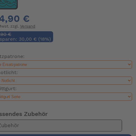
4,90 €
 Mwst. zzgl.
Versand
,90 €
 sparen: 30,00 € (18%)
tzpatrone:
otlicht:
ittgurt:
ssendes Zubehör
Zubehör