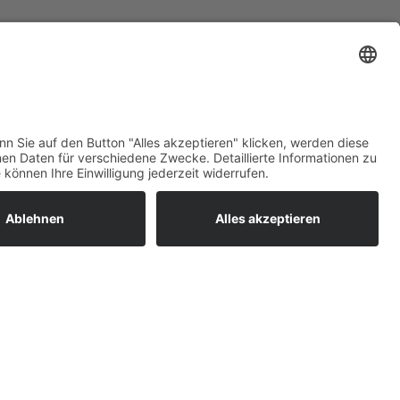
ratur
tleistungen
um easyCredit-