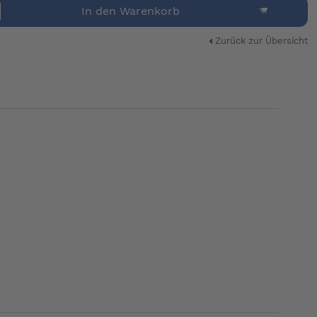
In den Warenkorb
Zurück zur Übersicht
ers flache Nackenpartie besitzt. Dadurch wird
nd sichert einen optimalen Sitz. Hohe
r sehr einfach, mit einer Hand wie ein