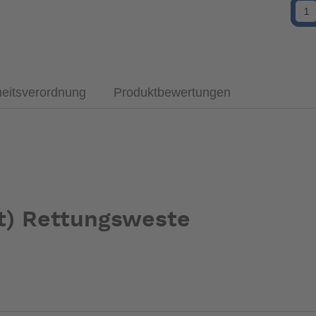
heitsverordnung
Produktbewertungen
t) Rettungsweste
-Auftriebskammer, die durch ihre spezielle Faltung eine besond
ste aufgeblasen ist, justiert sich der Rückengurt automatisch u
ovationen wie dem Inspektionsfenster und dem Clickbeschlag, de