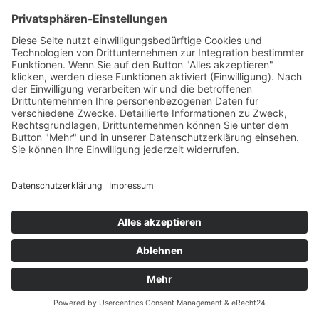
ab 9,65kg, 4-Gang Kettenschaltung, Mittlerer Lenker
UVP:
2.799,00 €
€
2.949,00 €
inkl. Mwst. zzgl.
Versand
Sofort lieferbar(Lieferzeit: 1-3 Werktage)
- 6%