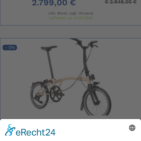
2.799,00 €
€
2.949,00 €
inkl. Mwst. zzgl.
Versand
Lieferbar ca. 31.07.2026
- 5%
Brompton New P Line 4-Gang Dunesand M-
Lenker