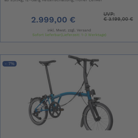
ab 9,65kg, 12-Gang Kettenschaltung, Hoher Lenker
UVP:
2.999,00 €
€
3.199,00 €
inkl. Mwst. zzgl.
Versand
Sofort lieferbar(Lieferzeit: 1-3 Werktage)
- 7%