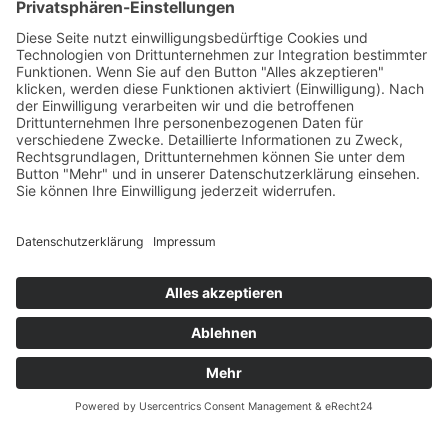
Öffnungszeiten
Versandpartner
Verfügbarkeiten
Zahlung und Versand
Datenschutz
Fernabsatz
Widerrufsrecht MS
Widerrufsrecht bei Reparatur
Widerrufsrecht bei Dienstleistungen
Kontakt
Garantiefall
Batterieverordnung
Ergänzende Allgemeine Geschäftsbedingungen zum
easyCredit-Ratenkauf