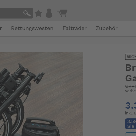
r
Rettungswesten
Falträder
Zubehör
Br
G
UVP
vorbe
3.
inkl.
3.5
Sie