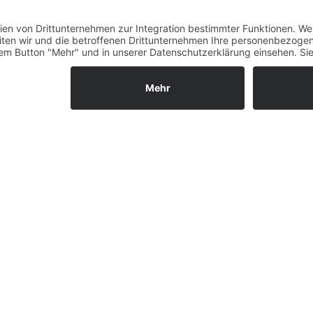
Fernabsatz
u: 17,3 kg)
Widerrufsrecht MS
Widerrufsrecht bei Repa
Widerrufsrecht bei Diens
Kontakt
YT
Garantiefall
Batterieverordnung
Ergänzende Allgemeine
Geschäftsbedingungen z
Ratenkauf
Vertrag widerrufen
dung in 3-3,5
ls GmbH & Co. KG, 2026 - Alle Rechte vorbehalten.
Shopsystem:
WE