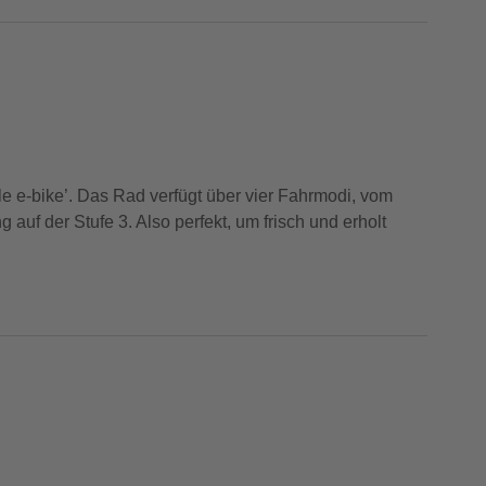
e e-bike’. Das Rad verfügt über vier Fahrmodi, vom
uf der Stufe 3. Also perfekt, um frisch und erholt
onen des Brompton Electric finden Sie hier in der