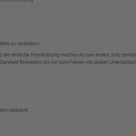
 Welt zu verändern.
d die einfache Handhabung machen es zum ersten ‚truly portabl
ndard Brompton) bis hin zum Fahren mit starker Unterstützung a
en. Die wichtigsten Informationen und detaillierte Spezifikati
rker Leistung im Verhältnis zum Gewicht.
iken bekannt.
men und separat in einer Schultertasche transportiert werden.
USB Schnittstelle zum Laden mobiler Geräte.