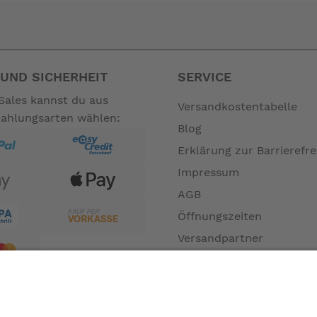
asche (1,5 l) ausgeliefert, optional kann eine größere Tasche (
d Trittkraftsensor.
UND SICHERHEIT
SERVICE
Sales kannst du aus
Versandkostentabelle
Zahlungsarten wählen:
 585mm (H)
Blog
Erklärung zur Barrierefre
kein
Impressum
AGB
Öffnungszeiten
Versandpartner
Verfügbarkeiten
Zahlung und Versand
Datenschutz
e (+120mm)