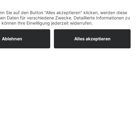
ratur
tleistungen
um easyCredit-
BAN
OS
,
WEB
AN
UG