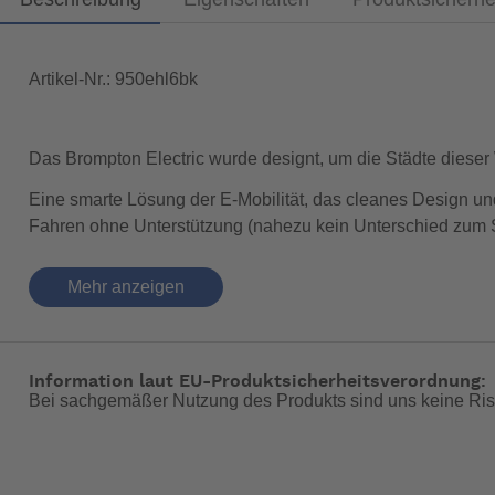
Artikel-Nr.: 950ehl6bk
Das Brompton Electric wurde designt, um die Städte dieser
Eine smarte Lösung der E-Mobilität, das cleanes Design un
Fahren ohne Unterstützung (nahezu kein Unterschied zum Sta
beim Meeting anzukommen oder Hügel in der Stadt zu bezwing
Tabelle.
Mehr anzeigen
Technische Daten:
Information laut EU-Produktsicherheitsverordnung:
Eigens entwickelter Frontmotor (250 W) mit extrem sta
Bei sachgemäßer Nutzung des Produkts sind uns keine Ris
Gleiches Packmaß wie ein Standard Brompton
Für den einfacheren Transport kann der Akku abgenom
Intuitive Nutzung des Bedienfelds am Akku und eine 