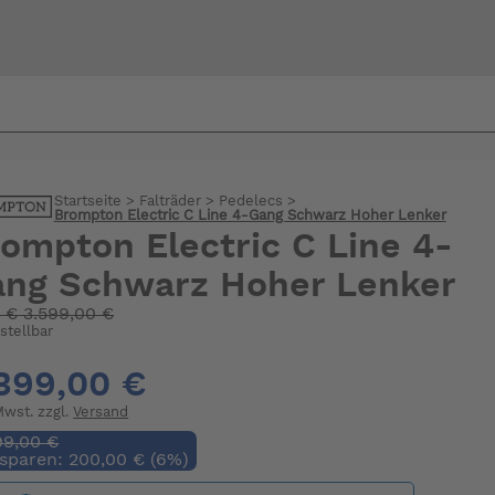
Bi
warte
Startseite
>
Falträder
>
Pedelecs
>
Brompton Electric C Line 4-Gang Schwarz Hoher Lenker
ompton Electric C Line 4-
ang Schwarz Hoher Lenker
:
€
3.599,00 €
stellbar
399,00 €
 Mwst. zzgl.
Versand
99,00 €
 sparen: 200,00 € (6%)