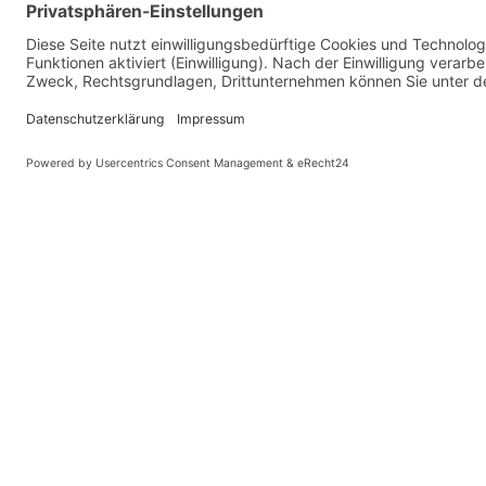
Gewicht ohne Akku
6-Gang: 14,4 kg (inkl. Akk
Gewicht Akku
2,9 kg
(kleine Tasche)
Licht
20 Lux Busch & Müller L
Zulässiges Höchstgewicht
107 kg
inkl. Gepäck
Bremsen
Dual pivot brakes
Gepäck
Kleine Tasche (inklusive)
1,5 Liter
Große Tasche (optional)
20 Liter
Ladestation
Standard Ladestation
2A Ladegerät (80% der La
(inklusive)
h, 100% in 4-5 h)
© Kaniewski Hande