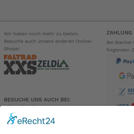
Alle Brompton Electric werden mit einer Standard Akkut
Sanftes Fahrgefühl durch integrierten Trittfrequenz- un
Spezifikationen
Das Rad
Information
ZAHLUNG 
Wir haben noch mehr zu bieten.
Radgröße
16" (349mm)
Besuche auch unsere anderen Online-
Bei Marine-
Shops:
folgenden 
Packmaß
565mm (L) x 270mm (B) x
Lenkertyp
H Lenker
Version L (Schutzbleche, 
Ausstattung
Gepäckträger)
Farbe
Black
BESUCHE UNS AUCH BEI:
Gangschaltung
6-Gang
Standard
verlängte (+60mm)
Sattelstütze
gegen Aufpreis:
PARTNER
Teleskopsattelstütz