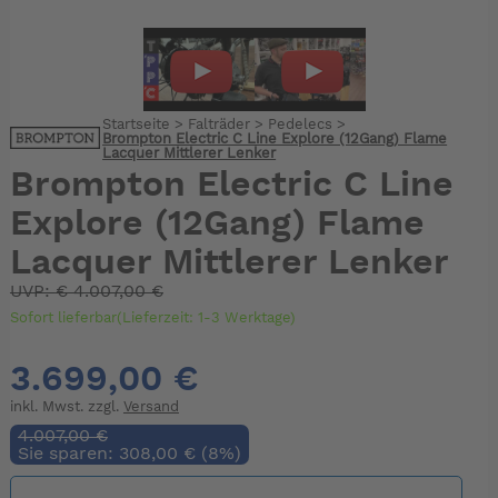
Startseite
>
Falträder
>
Pedelecs
>
Brompton Electric C Line Explore (12Gang) Flame
Lacquer Mittlerer Lenker
Brompton Electric C Line
Explore (12Gang) Flame
Lacquer Mittlerer Lenker
UVP:
€
4.007,00 €
Sofort lieferbar(Lieferzeit: 1-3 Werktage)
3.699,00 €
inkl. Mwst. zzgl.
Versand
4.007,00 €
Sie sparen: 308,00 € (8%)