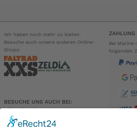
Alle Brompton Electric werden mit einer Standard Akkut
Sanftes Fahrgefühl durch integrierten Trittfrequenz- un
Spezifikationen
Das Rad
Information
ZAHLUNG 
Wir haben noch mehr zu bieten.
Radgröße
16" (349mm)
Besuche auch unsere anderen Online-
Bei Marine-
Shops:
folgenden 
Packmaß
565mm (L) x 270mm (B) x
Lenkertyp
M Lenker
Version L (Schutzbleche, 
Ausstattung
Gepäckträger)
Farbe
Schwarz
BESUCHE UNS AUCH BEI:
Gangschaltung
Naben- und Kettenschalt
Standard
verlängte (+60mm)
Sattelstütze
gegen Aufpreis:
PARTNER
Teleskopsattelstütz