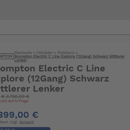
Bi
warte
Startseite
>
Falträder
>
Pedelecs
>
Brompton Electric C Line Explore (12Gang) Schwarz Mittlerer
Lenker
ompton Electric C Line
plore (12Gang) Schwarz
ttlerer Lenker
:
€
3.750,00 €
rzeit auf Anfrage
399,00 €
 Mwst. zzgl.
Versand
50,00 €