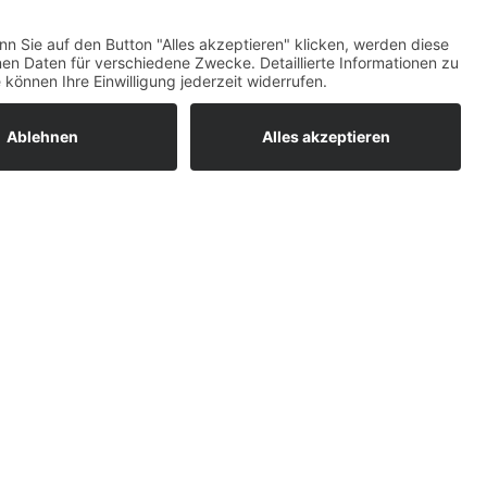
ratur
tleistungen
um easyCredit-
BAN
OS
,
WEB
AN
UG