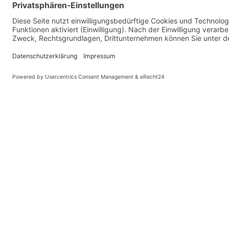
Gewicht ohne Akku
14,4 kg (inkl. Akku: 17,3 k
Gewicht Akku
2,9 kg
(kleine Tasche)
Licht
20 Lux Busch & Müller L
Zulässiges Höchstgewicht
107 kg
inkl. Gepäck
Bremsen
Dual pivot brakes
Gepäck
Kleine Tasche (inklusive)
1,5 Liter
Große Tasche (optional)
20 Liter
Ladestation
Standard Ladestation
2A Ladegerät (80% der La
(inklusive)
h, 100% in 4-5 h)
© Kaniewski Hande