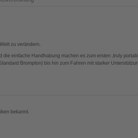
 Welt zu verändern.
d die einfache Handhabung machen es zum ersten ‚truly portabl
ndard Brompton) bis hin zum Fahren mit starker Unterstützung a
en. Die wichtigsten Informationen und detaillierte Spezifikati
rker Leistung im Verhältnis zum Gewicht.
iken bekannt.
men und separat in einer Schultertasche transportiert werden.
USB Schnittstelle zum Laden mobiler Geräte.