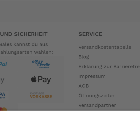
asche (1,5 l) ausgeliefert, optional kann eine größere Tasche (
d Trittkraftsensor.
UND SICHERHEIT
SERVICE
Sales kannst du aus
Versandkostentabelle
Zahlungsarten wählen:
 585mm (H)
Blog
Erklärung zur Barrierefre
kein
Impressum
AGB
Öffnungszeiten
ung
Versandpartner
Verfügbarkeiten
Zahlung und Versand
Datenschutz
e (+120mm)