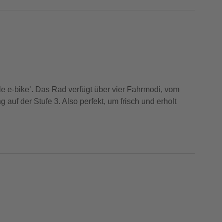
e e-bike’. Das Rad verfügt über vier Fahrmodi, vom
uf der Stufe 3. Also perfekt, um frisch und erholt
onen des Brompton Electric finden Sie hier in der