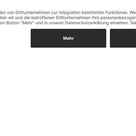
Fernabsatz
g)
Widerrufsrecht MS
Widerrufsrecht bei Repa
Widerrufsrecht bei Diens
Kontakt
YT
Garantiefall
Batterieverordnung
Ergänzende Allgemeine
Geschäftsbedingungen z
Ratenkauf
Vertrag widerrufen
dung in 3-3,5
ls GmbH & Co. KG, 2026 - Alle Rechte vorbehalten.
Shopsystem:
WE