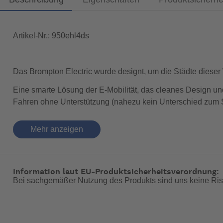
Artikel-Nr.: 950ehl4ds
Das Brompton Electric wurde designt, um die Städte dieser
Eine smarte Lösung der E-Mobilität, das cleanes Design un
Fahren ohne Unterstützung (nahezu kein Unterschied zum Sta
beim Meeting anzukommen oder Hügel in der Stadt zu bezwing
Tabelle.
Mehr anzeigen
Technische Daten:
Information laut EU-Produktsicherheitsverordnung:
Eigens entwickelter Frontmotor (250 W) mit extrem sta
Bei sachgemäßer Nutzung des Produkts sind uns keine Ris
Gleiches Packmaß wie ein Standard Brompton
Für den einfacheren Transport kann der Akku abgenom
Intuitive Nutzung des Bedienfelds am Akku und eine 