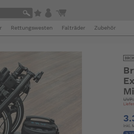
r
Rettungswesten
Falträder
Zubehör
Br
Ex
Mi
UVP
Liefe
3.
inkl.
3.7