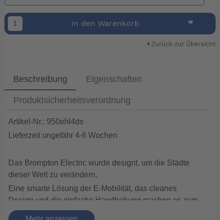
In den Warenkorb
Zurück zur Übersicht
Beschreibung
Eigenschaften
Produktsicherheitsverordnung
Artikel-Nr.: 950ehl4ds
Lieferzeit ungefähr 4-6 Wochen
Das Brompton Electric wurde designt, um die Städte
dieser Welt zu verändern.
Eine smarte Lösung der E-Mobilität, das cleanes
Design und die einfache Handhabung machen es zum
ersten ‚truly portable e-bike’. Das Rad verfügt über vier
Mehr anzeigen