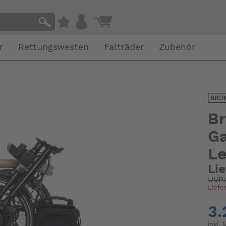
r
Rettungswesten
Falträder
Zubehör
Br
Ga
L
Li
UVP
Liefe
3.
inkl.