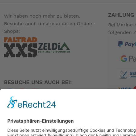
Spezifikationen
ZAHLUNG 
Wir haben noch mehr zu bieten.
Das Rad
Information
Besuche auch unsere anderen Online-
Bei Marine-
Shops:
folgenden 
Radgröße
16" (349mm)
Packmaß
565mm (L) x 270mm (B) x
Lenkertyp
M Lenker
Version L (Schutzbleche, 
Ausstattung
Gepäckträger)
BESUCHE UNS AUCH BEI:
Farbe
Dune Sand
Gangschaltung
4-Gang
Standard
verlängte (+60mm)
PARTNER
Sattelstütze
gegen Aufpreis:
Teleskopsattelstütz
Gewicht ohne Akku