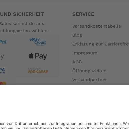
UND SICHERHEIT
SERVICE
Sales kannst du aus
Versandkostentabelle
Zahlungsarten wählen:
Blog
 585mm (H)
Erklärung zur Barrierefre
Impressum
AGB
kein
Öffnungszeiten
Versandpartner
Verfügbarkeiten
Zahlung und Versand
Datenschutz
Fernabsatz
e (+120mm)
Widerrufsrecht MS