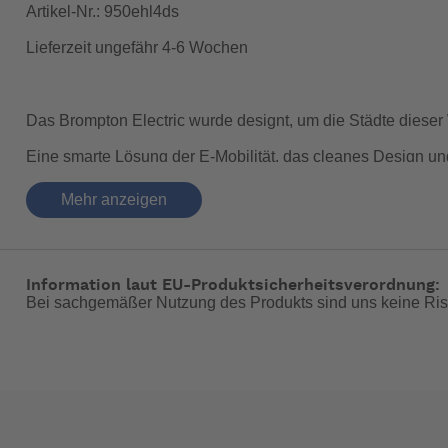
Artikel-Nr.: 950ehl4ds
Lieferzeit ungefähr 4-6 Wochen
Das Brompton Electric wurde designt, um die Städte dieser
Eine smarte Lösung der E-Mobilität, das cleanes Design un
Fahren ohne Unterstützung (nahezu kein Unterschied zum Sta
Mehr anzeigen
beim Meeting anzukommen oder Hügel in der Stadt zu bezwing
Tabelle.
Information laut EU-Produktsicherheitsverordnung:
Technische Daten:
Bei sachgemäßer Nutzung des Produkts sind uns keine Ris
Eigens entwickelter Frontmotor (250 W) mit extrem sta
Gleiches Packmaß wie ein Standard Brompton
Für den einfacheren Transport kann der Akku abgenom
Intuitive Nutzung des Bedienfelds am Akku und eine 
Alle Brompton Electric werden mit einer Standard Akkut
Sanftes Fahrgefühl durch integrierten Trittfrequenz- un