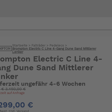
Bi
warte
Startseite
>
Falträder
>
Pedelecs
>
Brompton Electric C Line 4-Gang Dune Sand Mittlerer
Lenker
ompton Electric C Line 4-
ng Dune Sand Mittlerer
enker
eferzeit ungefähr 4-6 Wochen
:
€
3.450,00 €
rzeit auf Anfrage
299,00 €
 Mwst. zzgl.
Versand