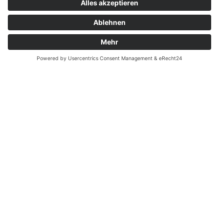
Kontakt
Garantiefall
Batterieverordnung
Ergänzende Allgemeine Geschäftsbedingungen zum
easyCredit-Ratenkauf
Vertrag widerrufen
© Kaniewski Handels GmbH & Co. KG, 2026 - Alle Rechte
vorbehalten.
Shopsystem:
WEBAN
OS
,
WEB
AN
UG