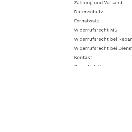
Zahlung und Versand
Datenschutz
Fernabsatz
Widerrufsrecht MS
Widerrufsrecht bei Repa
Widerrufsrecht bei Diens
g
Kontakt
g
Garantiefall
g
Batterieverordnung
Ergänzende Allgemeine
Geschäftsbedingungen z
Ratenkauf
Vertrag widerrufen