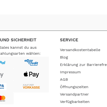
n lässt
UND SICHERHEIT
SERVICE
Brompton G Line fährt sich einfach komfortabel und das bei n
Sales kannst du aus
Versandkostentabelle
Zahlungsarten wählen:
Blog
Erklärung zur Barrierefre
Impressum
AGB
Öffnungszeiten
Versandpartner
dust white
Verfügbarkeiten