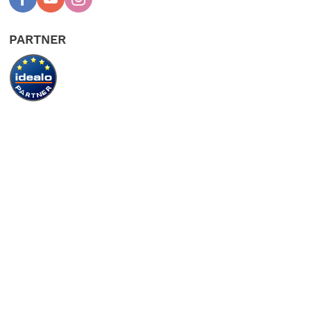
Licht: ohne oder mit Baterielicht
PARTNER
Bremsen: Scheibenbremsen hydraulisch
Bereifung: Schwalbe 54-406 Ballonreifen
Griffe: Ergonomische Griffe
Gewicht: Klein mit Schutzblechen und Gepäckträger 13,95 k
Mittel mit Schutzblechen und Gepäckträger 14,15 k
Groß mit Schutzblechen und Gepäckträger 14,45 k
Sattelstütze: Standard, Verlängert oder Teleskop
Gewicht 14,15 kg (Medium)
Gewicht mit Gepäckträger 14,9 kg (Medium)
Zusammengeklappt Abmessung 730 (L) x 690 (H) x 402 (B)
Scharnierhebel Anti-Drehung
Farben 3
Finish Metallisch Texturiert (Neu)