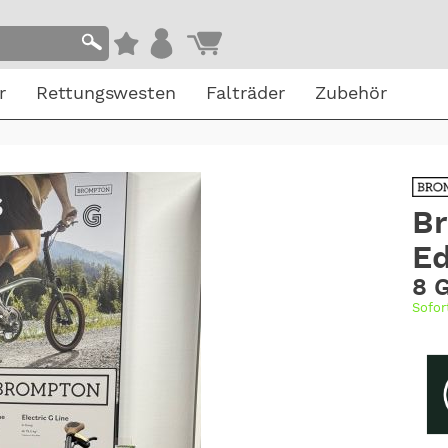
r
Rettungswesten
Falträder
Zubehör
Br
Ed
8 
Sofor