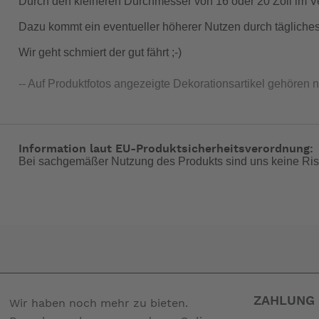
Durch den kleineren Durchmesser von 16 oder 20 Zoll im Ver
Dazu kommt ein eventueller höherer Nutzen durch tägliche
Wir geht schmiert der gut fährt ;-)
-- Auf Produktfotos angezeigte Dekorationsartikel gehören 
Information laut EU-Produktsicherheitsverordnung:
Bei sachgemäßer Nutzung des Produkts sind uns keine Ris
ZAHLUNG 
Wir haben noch mehr zu bieten.