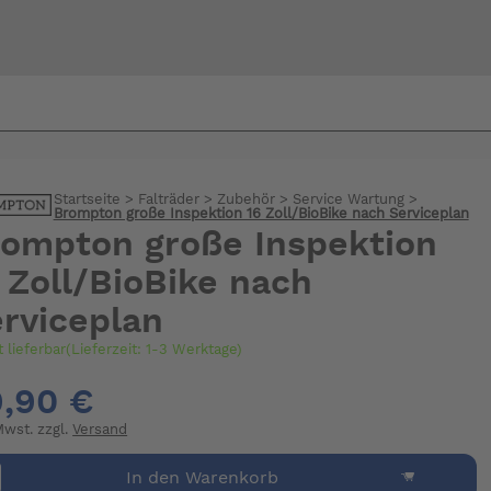
Bi
warte
Startseite
>
Falträder
>
Zubehör
>
Service Wartung
>
Brompton große Inspektion 16 Zoll/BioBike nach Serviceplan
ompton große Inspektion
 Zoll/BioBike nach
rviceplan
t lieferbar(Lieferzeit: 1-3 Werktage)
,90 €
 Mwst. zzgl.
Versand
In den Warenkorb