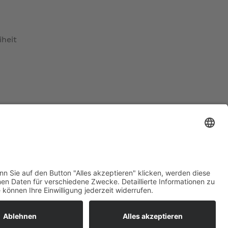
iheit
ratur
tleistungen