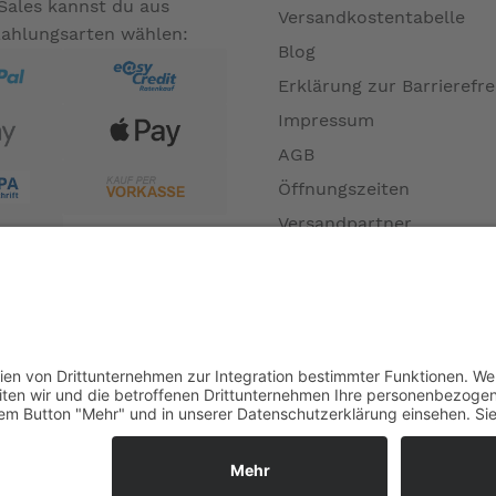
Sales kannst du aus
Versandkostentabelle
Zahlungsarten wählen:
Blog
Erklärung zur Barrierefre
Impressum
AGB
Öffnungszeiten
Versandpartner
Verfügbarkeiten
Zahlung und Versand
Datenschutz
Fernabsatz
Widerrufsrecht MS
Widerrufsrecht bei Repa
Widerrufsrecht bei Diens