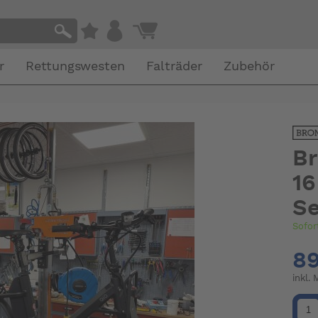
r
Rettungswesten
Falträder
Zubehör
Br
16
Se
Sofor
89
inkl.