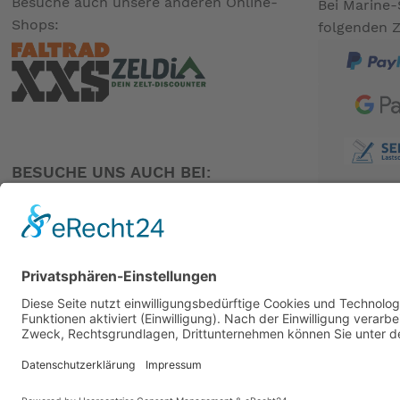
Besuche auch unsere anderen Online-
Bei Marine-
Shops:
folgenden 
BESUCHE UNS AUCH BEI:
PARTNER