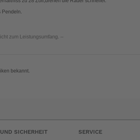
hältniss zu 28 Zoll,drehen die Räder schneller.
s Pendeln.
nicht zum Leistungsumfang. --
iken bekannt.
UND SICHERHEIT
SERVICE