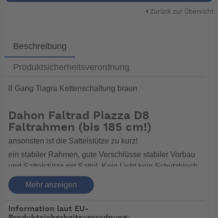
Zurück zur Übersicht
Beschreibung
Produktsicherheitsverordnung
8 Gang Tiagra Kettenschaltung braun
Dahon Faltrad Piazza D8
Faltrahmen (bis 185 cm!)
ansonsten ist die Sattelstütze zu kurz!
ein stabiler Rahmen, gute Verschlüsse stabiler Vorbau
und Sattelstütze mit Sattel. Kein Licht kein Schutzblech
kein Gepäckträger
Mehr anzeigen
Dazu eine Shimano Tiagra Kettenschaltung und das bei
12 kg
Information laut EU-
Ein tolles einfaches Rad aber bitte die Komponenten im
Produktsicherheitsverordnung: