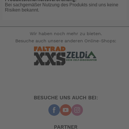
Bei sachgemäßer Nutzung des Produkts sind uns keine
Auge halten.
Risiken bekannt.
Bei sporalischer Nutzung kein Problem, wenn Sie das
Rad jeden Tag zur Arbeit brauchen =Speichen Kette
und Bremsen regelmässig prüfen ;-) Oder gegen
Wir haben noch mehr zu bieten.
wertigere nach einer Zeit austauschen ;-)
Besuche auch unsere anderen Online-Shops:
: Faltrad
Kategorie
: Dahon
Marke
: Piazza D8
Modellname
: 2026
Modelljahr
: 20 Zoll
Laufradgröße
BESUCHE UNS AUCH BEI:
: Starr
Gabel
: 25 cm
Rahmenhöhe
: Aluminium
Rahmenmaterial
: Faltrahmen
Rahmenform
: Kettenschaltung
Schaltart
PARTNER