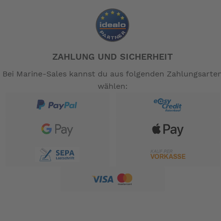
: Shimano Tiagra
Schaltung
: 8-Gang
Ganganzahl
: nein
Beleuchtung
: V-Brake
Bremsen
: 105,0 kg
zulässiges Gesamtgewicht
: 84 x 40 x 65 cm
ZAHLUNG UND SICHERHEIT
Faltmaße
: 12 kg
Gewicht
Bei Marine-Sales kannst du aus folgenden Zahlungsarte
: rotbraun
Farbe primär
wählen:
-- Auf Produktfotos angezeigte Dekorationsartikel
gehören nicht zum Leistungsumfang. --