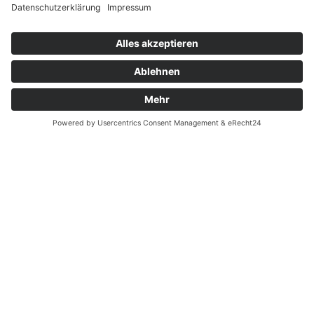
Widerrufsrecht bei Reparatur
Widerrufsrecht bei Dienstleistungen
Kontakt
Garantiefall
Batterieverordnung
Ergänzende Allgemeine Geschäftsbedingungen zum
easyCredit-Ratenkauf
Vertrag widerrufen
© Kaniewski Handels GmbH & Co. KG, 2026 - Alle Rechte
vorbehalten.
Shopsystem:
WEBAN
OS
,
WEB
AN
UG