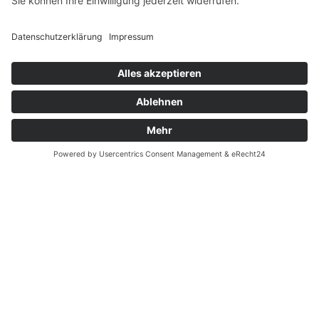
Widerrufsrecht MS
Widerrufsrecht bei Reparatur
Widerrufsrecht bei Dienstleistungen
Kontakt
Garantiefall
Batterieverordnung
Ergänzende Allgemeine Geschäftsbedingungen zum
easyCredit-Ratenkauf
Vertrag widerrufen
© Kaniewski Handels GmbH & Co. KG, 2026 - Alle Rechte
vorbehalten.
Shopsystem:
WEBAN
OS
,
WEB
AN
UG