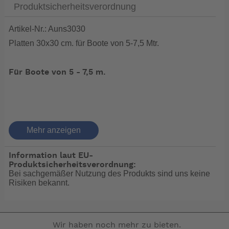
Produktsicherheitsverordnung
Artikel-Nr.: Auns3030
Platten 30x30 cm. für Boote von 5-7,5 Mtr.
Für Boote von 5 - 7,5 m.
elTrim Automatic mit automatischem
Krängungsausgleich und Stellungsanzeige
Mehr anzeigen
Information laut EU-
Produktsicherheitsverordnung:
Grundfunktion HF oder OL, werkseitige Einstellung HF
Bei sachgemäßer Nutzung des Produkts sind uns keine
Risiken bekannt.
Die Funktion HF unterstützt die Startphase zum
Wir haben noch mehr zu bieten.
Übergang in die Gleitfahrt. Man beginnt mit