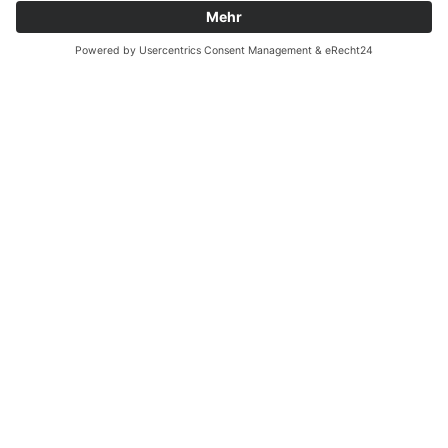
Batterieverordnung
Ergänzende Allgemeine Geschäftsbedingungen zum
easyCredit-Ratenkauf
Vertrag widerrufen
© Kaniewski Handels GmbH & Co. KG, 2026 - Alle Rechte
vorbehalten.
Shopsystem:
WEBAN
OS
,
WEB
AN
UG