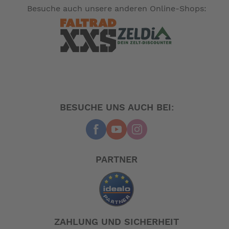
heruntergefahrenen Klappen, eine
Besuche auch unsere anderen Online-Shops:
geschwindigkeitsabhängige Umschaltung auf automatic
erfolgt selbsttätig über eine Staudruckdüse mit
Druckschalter. Die Klappen fahren nach oben, und der
Krängungsausgleich wird sofort wirksam. Nach
Erreichen der Marschgeschwindigkeit bleibt nur noch
der Längstrimm mit oberem oder unterem Taster zu
korrigieren. Durch den automatischen
Krängungsausgleich wird eine Schräglage durch
BESUCHE UNS AUCH BEI:
äußere Einflüsse ausgeglichen.
PARTNER
Bei der Funktion OL ist das Hochfahren der Klappen
ausgeschaltet. Sie wird vorzugsweise für Verdränger
eingesetzt.
ZAHLUNG UND SICHERHEIT