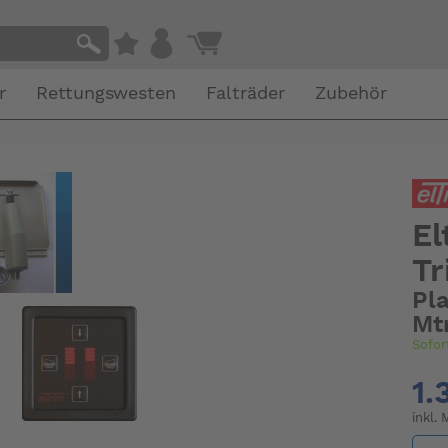
r
Rettungswesten
Falträder
Zubehör
El
Tr
Pla
Mtr
Sofor
1.
inkl.