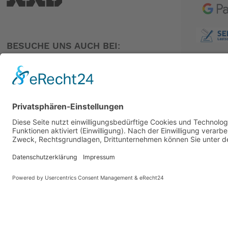
Bei der Funktion OL ist das Hochfahren der Klappen ausgesc
BESUCHE UNS AUCH BEI:
Die Ausführung elTrim-automatic N verfügt zusätzlich über S
PARTNER
Die Betätigung der Klappen kann jederzeit auch manuell er
Klappenstellung wird durch Leuchtdioden-Balken angezeigt
Für Motoryachten mit Flybridge ist ein separates Steuergerät