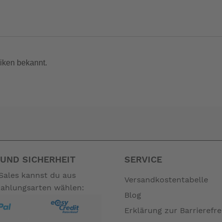
nd Stellungsanzeige
iken bekannt.
n die Gleitfahrt. Man beginnt mit heruntergefahrenen Klappen,
Druckschalter. Die Klappen fahren nach oben, und der Krängungs
 oberem oder unterem Taster zu korrigieren. Durch den automa
UND SICHERHEIT
SERVICE
Sales kannst du aus
Versandkostentabelle
Zahlungsarten wählen:
Blog
Erklärung zur Barrierefre