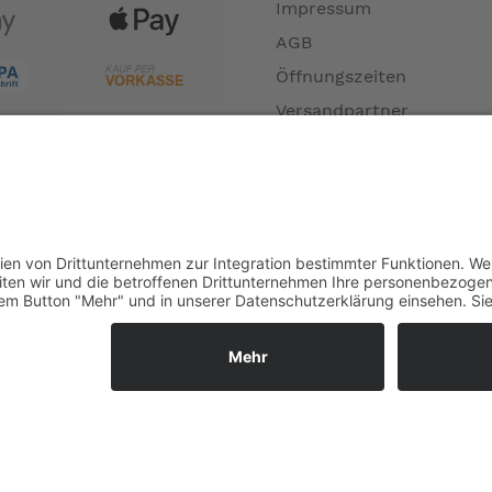
haltet. Sie wird vorzugsweise für Verdränger eingesetzt.
Impressum
AGB
Öffnungszeiten
Versandpartner
taudruckdüse und Druckschalter, die die Automatik bei 10kn selb
Verfügbarkeiten
Zahlung und Versand
Datenschutz
folgen.
Fernabsatz
Widerrufsrecht MS
Widerrufsrecht bei Repa
Widerrufsrecht bei Diens
.
Kontakt
Garantiefall
Batterieverordnung
 lieferbar.