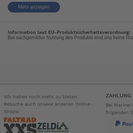
Mehr anzeigen
elTrim Automatic mit automatischem Krängungsausgleich u
Information laut EU-Produktsicherheitsverordnung:
Bei sachgemäßer Nutzung des Produkts sind uns keine Ris
Grundfunktion HF oder OL, werkseitige Einstellung HF
Die Funktion HF unterstützt die Startphase zum Übergang i
automatic erfolgt selbsttätig über eine Staudruckdüse mit 
Marschgeschwindigkeit bleibt nur noch der Längstrimm mit
ZAHLUNG 
Wir haben noch mehr zu bieten.
durch äußere Einflüsse ausgeglichen.
Besuche auch unsere anderen Online-
Bei Marine-
Shops:
folgenden 