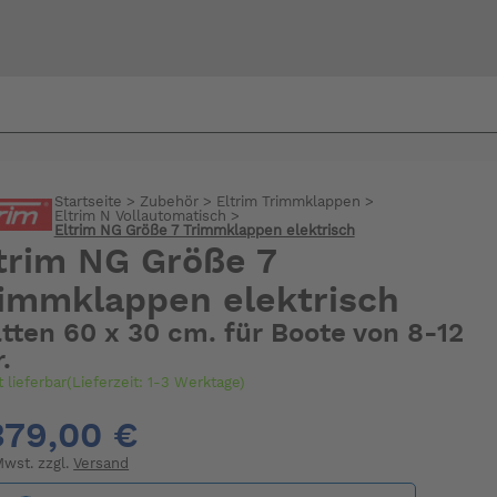
Bi
warte
Startseite
>
Zubehör
>
Eltrim Trimmklappen
>
Eltrim N Vollautomatisch
>
Eltrim NG Größe 7 Trimmklappen elektrisch
trim NG Größe 7
immklappen elektrisch
tten 60 x 30 cm. für Boote von 8-12
.
t lieferbar(Lieferzeit: 1-3 Werktage)
379,00 €
 Mwst. zzgl.
Versand