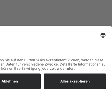
sttätig ein- bzw. ausschaltet.
ratur
tleistungen