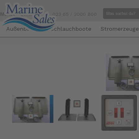
Mensch gefällig?
Tel. 023 65 / 2000 800
Außenborder
Schlauchboote
Stromerzeuge