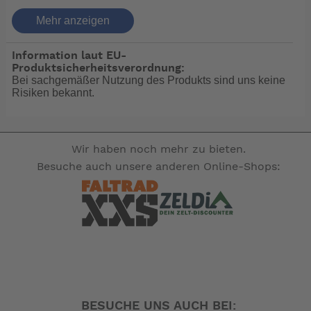
elTrim ST mit Stellungsanzeige
Mehr anzeigen
Information laut EU-
Die Betätigung der Klappen erfolgt manuell.
Produktsicherheitsverordnung:
Bei sachgemäßer Nutzung des Produkts sind uns keine
Risiken bekannt.
Der obere Taster bewegt beide Klappen nach unten, so
dass sich der Bug neigt.
Wir haben noch mehr zu bieten.
Der untere bewegt beide Klappen nach oben.
Besuche auch unsere anderen Online-Shops:
Rechter Taster: Boot neigt sich nach rechts.
Linker Taster: Boot neigt sich nach links.
Klappenstellung wird durch Leuchtdioden-Balken
angezeigt.
Für Motoryachten mit Flybridge ist ein separates
Steuergerät lieferbar.
BESUCHE UNS AUCH BEI: