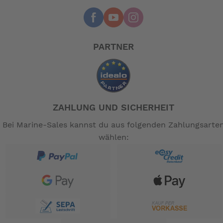
Sollte das Boot schwach motorisiert oder stark
hecklastig sein, nächstgrössere Klappe wählen.
PARTNER
Lieferumfang einbaufertig, komplett:
2 Motoren 12V, 2 Klappen 40x23 cm, 1 Steuergerät ST
12V schwarz, 14 Meter Verbindungskabel, Anbausatz (
Schrauben und Kleinteile ).
ZAHLUNG UND SICHERHEIT
Bei Marine-Sales kannst du aus folgenden Zahlungsarte
wählen:
Maximale Stromentnahme 2 Ampere.
-- Auf Produktfotos angezeigte Dekorationsartikel
gehören nicht zum Leistungsumfang. --