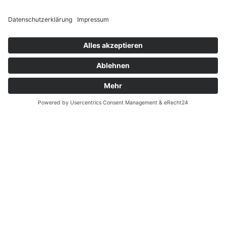
Widerrufsrecht MS
Widerrufsrecht bei Reparatur
Widerrufsrecht bei Dienstleistungen
Kontakt
Garantiefall
Batterieverordnung
Ergänzende Allgemeine Geschäftsbedingungen zum
easyCredit-Ratenkauf
Vertrag widerrufen
© Kaniewski Handels GmbH & Co. KG, 2026 - Alle Rechte
vorbehalten.
Shopsystem:
WEBAN
OS
,
WEB
AN
UG