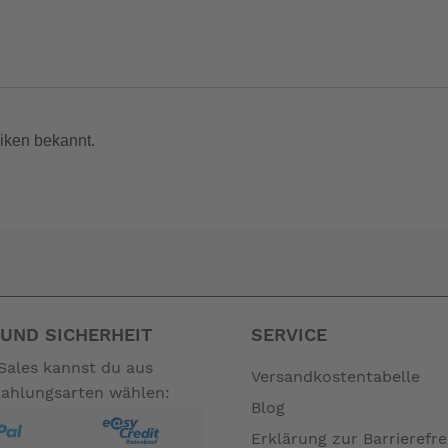
icht in einen Schrank eingebaut werden da die Box nicht komple
/MR040(MT V
enmaß des Schlittens 715 mm x475 mm
iken bekannt.
nicht zum Leistungsumfang. --
UND SICHERHEIT
SERVICE
Sales kannst du aus
Versandkostentabelle
Zahlungsarten wählen:
Blog
Erklärung zur Barrierefre