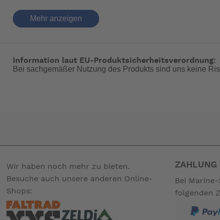
Achtung: es wird nicht die ganze Breite ausgefahren(kann n
Mehr anzeigen
Passend für alle Engel Kühlboxen : MT30/40/MT35/MT45
Gewicht: ca. 7 kg
Information laut EU-Produktsicherheitsverordnung:
Durch die Montage wird die Höhe um 22 mm erhöht. Auss
Bei sachgemäßer Nutzung des Produkts sind uns keine Ris
-- Auf Produktfotos angezeigte Dekorationsartikel gehören 
ZAHLUNG 
Wir haben noch mehr zu bieten.
Besuche auch unsere anderen Online-
Bei Marine-
Shops:
folgenden 