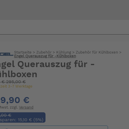
Bi
warte
Startseite
>
Zubehör
>
Kühlung
>
Zubehör für Kühlboxen
>
Engel Querauszug für -Kühlboxen
gel Querauszug für -
ühlboxen
:
€
295,00 €
rzeit 3-7 Werktage
9,90 €
 Mwst. zzgl.
Versand
,00 €
 sparen: 15,10 € (5%)