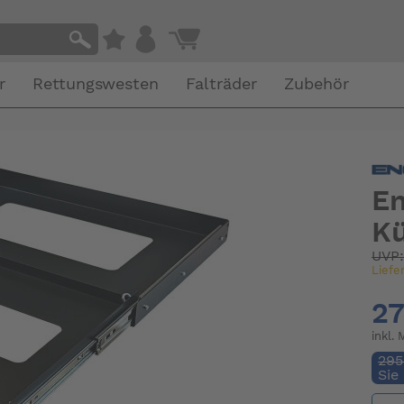
r
Rettungswesten
Falträder
Zubehör
En
K
UVP
Liefe
27
inkl.
295
Sie