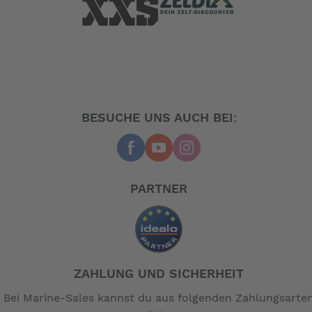
Gewicht leistungsstärker macht. Der BF2.3 kann sogar
mit dem besten Leistungs-/Gewichtsverhältnis seiner
Klasse aufwarten. Für einen sicheren, problemlosen
Fahrbetrieb sorgen die mit einer Hand zu
kontrollierende Drehgaspinne und die Automatik-
Kupplung.
BESUCHE UNS AUCH BEI:
Problemlos navigieren
Der BF2.3 ist der leichteste Viertaktmotor auf dem Markt
mit Drehgaspinne und integrierter Fliehkraftkupplung -
PARTNER
so kann das Boot problemlos gestoppt werden, ohne
dabei jedes Mal den Motor abzustellen. Mit der
Drehgaspinne können Sie präzise dosiert
beschleunigen oder aufstoppen.
Rundum der leichteste
ZAHLUNG UND SICHERHEIT
Bei Marine-Sales kannst du aus folgenden Zahlungsarte
Der BF2.3 ist der leichteste 4-Takt-Außenborder am