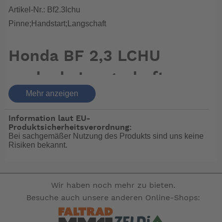
Artikel-Nr.: Bf2.3lchu
Pinne;Handstart;Langschaft
Honda BF 2,3 LCHU
auch als Langschaft
Mehr anzeigen
mit erhöhter
Reichweite.
Information laut EU-
Produktsicherheitsverordnung:
Bei sachgemäßer Nutzung des Produkts sind uns keine
Mit seinem geringen Gewicht ist der Honda BF2.3 auch
Risiken bekannt.
für kleinere Segelboote ideal. Die Bedienung ist im
wahrsten Sinne des Wortes kinderleicht.
Wir haben noch mehr zu bieten.
Genial einfach - einfach genial
Besuche auch unsere anderen Online-Shops:
Honda hat den BF2.3 mit einem optimalen Vergaser
ausgestattet, was ihn bei gleichbleibend niedrigem