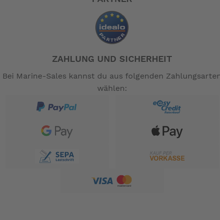
verbessern, führt Honda seine PGM-IG-Technologie in
den BF15 und BF20 ein, ein mikroprozessorgesteuertes
Zündsystem, das die Zündung bei jeder Drehzahl
optimiert. Noch mehr Sicherheit gibt Hondas
elektronisches Überwachungssystem für Öldruck,
ZAHLUNG UND SICHERHEIT
Kühltemperatur und Drehzahl.
Bei Marine-Sales kannst du aus folgenden Zahlungsarte
Multifunktionell
wählen:
Neben der vibrationshemmenden Pendelaufhängung
bieten beide Motoren zahlreiche Optionen wie z.B.
einen Elektrostarter in Kombination mit Automatik-
Choke und großer Ladespule, gasunterstützter oder
elektrischer Tilt-Funktion sowie schubstarkem
Powerthrust 4-Blatt-Propeller. Darüber hinaus ist der
leichte BF20 der leistungsstärkste tragbare
Viertaktmotor überhaupt!