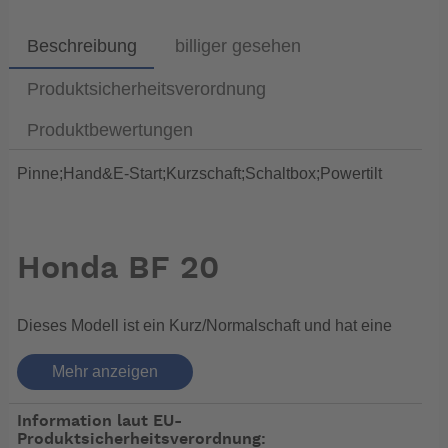
Beschreibung
billiger gesehen
Produktsicherheitsverordnung
Produktbewertungen
Pinne;Hand&E-Start;Kurzschaft;Schaltbox;Powertilt
Honda BF 20
Dieses Modell ist ein Kurz/Normalschaft und hat eine
Steuerpinne, Hand & Elektrostart und verfügt zusätzlich
Mehr anzeigen
über eine elektrische Kippanlage.
Information laut EU-
Mit diesen beiden Motoren bringt Honda Innovation in
Produktsicherheitsverordnung:
die Mittelklasse. Der BF20 und der BF15 sind ideal für