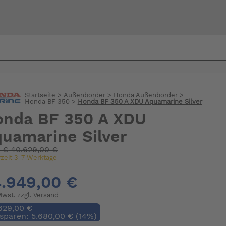
Bi
warte
Startseite
>
Außenborder
>
Honda Außenborder
>
Honda BF 350
>
Honda BF 350 A XDU Aquamarine Silver
onda BF 350 A XDU
uamarine Silver
:
€
40.629,00 €
rzeit 3-7 Werktage
.949,00 €
 Mwst. zzgl.
Versand
629,00 €
 sparen: 5.680,00 € (14%)