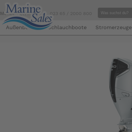
Mensch gefällig?
Tel. 023 65 / 2000 800
Außenborder
Schlauchboote
Stromerzeuge