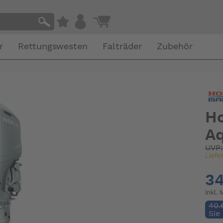
r
Rettungswesten
Falträder
Zubehör
H
Aq
UVP
Liefe
34
inkl.
40.
Sie