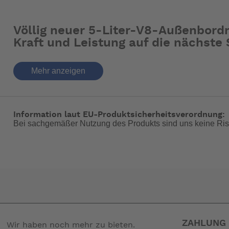
Völlig neuer 5-Liter-V8-Außenbord
Kraft und Leistung auf die nächste
Mehr anzeigen
Den Motor anlassen Mit dem BLAST™-Modus 
Für die Reise Bei konstanter Geschwindigke
Information laut EU-Produktsicherheitsverordnung:
Kraftstoffverbrauch so weit wie möglich sen
Bei sachgemäßer Nutzung des Produkts sind uns keine Ris
Für zusätzliche Leistung Wenn Sie mehr Leis
Control), um die Spitzenleistung zu steiger
Mehr Kontrolle als je zuvor
Mehr Bewegungsfreiheit
Die Trimmung funktioniert automatisch je nach Motordrehzah
ZAHLUNG 
Wir haben noch mehr zu bieten.