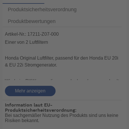
Produktsicherheitsverordnung
Produktbewertungen
Artikel-Nr.: 17211-Z07-000
Einer von 2 Luftfiltern
Honda Original Luftfilter, passend für den Honda EU 20i
& EU 22i Stromgenerator.
Wie beim PKW muss dieser auch ab und zu gewechselt
oder gereinigt werden.
Mehr anzeigen
Ein verschmutzter Luftfilter behindert den Zufluss von
Ansaugluft zum Vergaser.
Information laut EU-
Produktsicherheitsverordnung:
Bei sachgemäßer Nutzung des Produkts sind uns keine
Honda empfiehlt eine Reinigung alle 50
Risiken bekannt.
Betriebsstunden.