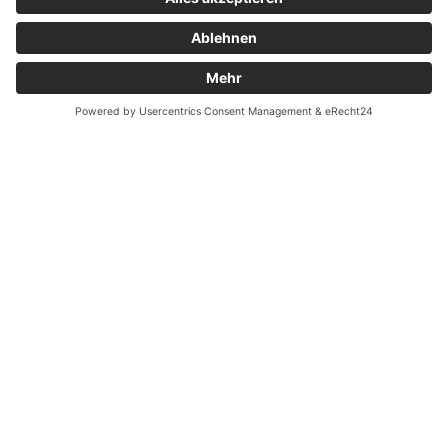
Kontakt
Garantiefall
Batterieverordnung
Ergänzende Allgemeine Geschäftsbedingungen zum
easyCredit-Ratenkauf
Vertrag widerrufen
© Kaniewski Handels GmbH & Co. KG, 2026 - Alle Rechte
vorbehalten.
Shopsystem:
WEBAN
OS
,
WEB
AN
UG