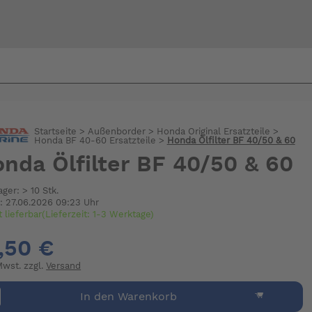
Bi
warte
Startseite
>
Außenborder
>
Honda Original Ersatzteile
>
Honda BF 40-60 Ersatzteile
>
Honda Ölfilter BF 40/50 & 60
nda Ölfilter BF 40/50 & 60
ager: > 10 Stk.
: 27.06.2026 09:23 Uhr
t lieferbar(Lieferzeit: 1-3 Werktage)
,50 €
 Mwst. zzgl.
Versand
In den Warenkorb