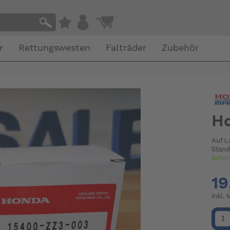
r
Rettungswesten
Falträder
Zubehör
Ho
Auf L
Stand
Sofor
19
inkl.