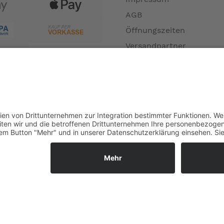
AGB
Öffnungszeiten
Versandpartner
Verfügbarkeiten
Zahlung und Versand
Datenschutz
Fernabsatz
Widerrufsrecht MS
Widerrufsrecht bei Repa
Widerrufsrecht bei Diens
Kontakt
Garantiefall
Batterieverordnung