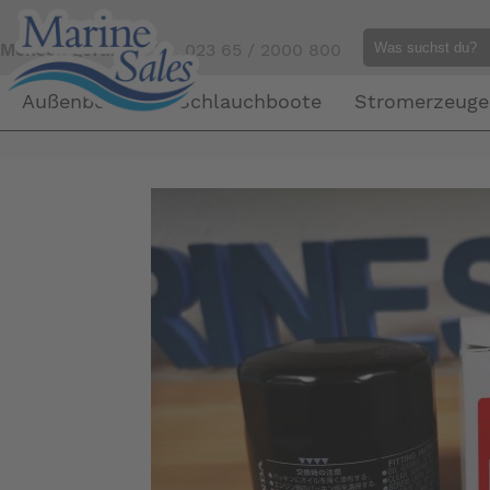
Mensch gefällig?
Tel. 023 65 / 2000 800
Außenborder
Schlauchboote
Stromerzeuge