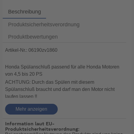
Beschreibung
Produktsicherheitsverordnung
Produktbewertungen
Artikel-Nr.: 06190zv1860
Honda Spülanschluß passend für alle Honda Motoren
von 4,5 bis 20 PS
ACHTUNG: Durch das Spülen mit diesem
Spülanschluß braucht und darf man den Motor nicht
laufen lassen !!
Laut Honda soll der Motor nur laufen wenn er im
Mehr anzeigen
Wasser hängt weil der Impeller in der Wasserpumpe
sensibel auf Trockenlauf ist.
Information laut EU-
Bei hohen Drehzahlen kann es beim Probelauf mit
Produktsicherheitsverordnung: