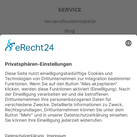
SERVICE
Versandkostentabelle
Blog
Erklärung zur Barrierefreiheit
Impressum
AGB
Öffnungszeiten
Versandpartner
Verfügbarkeiten
Zahlung und Versand
Datenschutz
Fernabsatz
Widerrufsrecht MS
Widerrufsrecht bei Reparatur