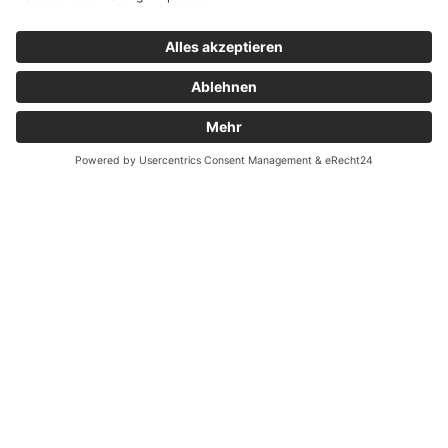
Widerrufsrecht bei Dienstleistungen
Kontakt
Garantiefall
Batterieverordnung
Ergänzende Allgemeine Geschäftsbedingungen zum
easyCredit-Ratenkauf
Vertrag widerrufen
© Kaniewski Handels GmbH & Co. KG, 2026 - Alle Rechte
vorbehalten.
Shopsystem:
WEBAN
OS
,
WEB
AN
UG