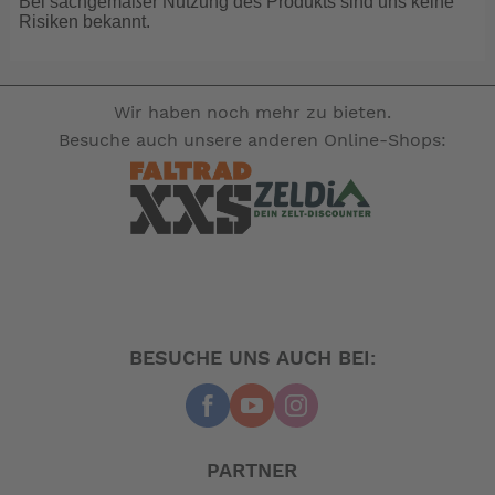
Bei sachgemäßer Nutzung des Produkts sind uns keine
diesem Spülanschluß zu einem Defekt kommen !!
Risiken bekannt.
-- Auf Produktfotos angezeigte Dekorationsartikel
gehören nicht zum Leistungsumfang. --
Wir haben noch mehr zu bieten.
Besuche auch unsere anderen Online-Shops:
BESUCHE UNS AUCH BEI:
PARTNER