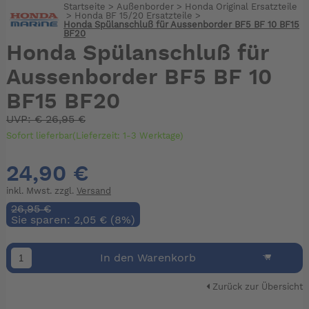
Startseite
>
Außenborder
>
Honda Original Ersatzteile
>
Honda BF 15/20 Ersatzteile
>
Honda Spülanschluß für Aussenborder BF5 BF 10 BF15
BF20
Honda Spülanschluß für
Aussenborder BF5 BF 10
BF15 BF20
UVP:
€
26,95 €
Sofort lieferbar(Lieferzeit: 1-3 Werktage)
24,90 €
inkl. Mwst. zzgl.
Versand
26,95 €
Sie sparen: 2,05 € (8%)
In den Warenkorb
Zurück zur Übersicht