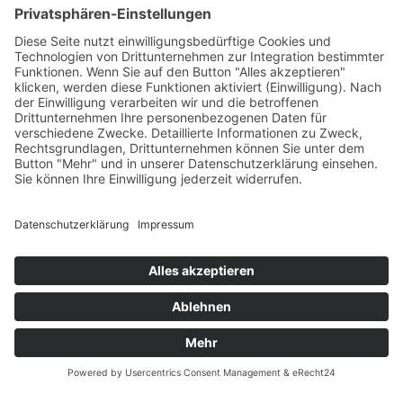
Öffnungszeiten
Versandpartner
Verfügbarkeiten
Zahlung und Versand
Datenschutz
Fernabsatz
Widerrufsrecht MS
Widerrufsrecht bei Reparatur
Widerrufsrecht bei Dienstleistungen
Kontakt
Garantiefall
Batterieverordnung
Ergänzende Allgemeine Geschäftsbedingungen zum
easyCredit-Ratenkauf