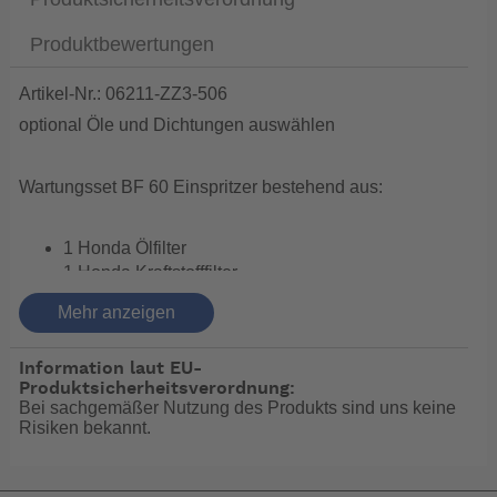
Produktbewertungen
Artikel-Nr.: 06211-ZZ3-506
optional Öle und Dichtungen auswählen
Wartungsset BF 60 Einspritzer bestehend aus:
1 Honda Ölfilter
1 Honda Kraftstofffilter
1 Honda O-Ring für Hochdruck-Kraftstofffilter
Mehr anzeigen
3 Honda Zündkerzen
1 Propellersplint
Information laut EU-
1 Impellerset
Produktsicherheitsverordnung:
Thermostatdichtung bzw. O-Ring
Bei sachgemäßer Nutzung des Produkts sind uns keine
bitte drucken Sie sich den Wartungsplan aus,Sie finden
Risiken bekannt.
ihn unter "Datenblatt"