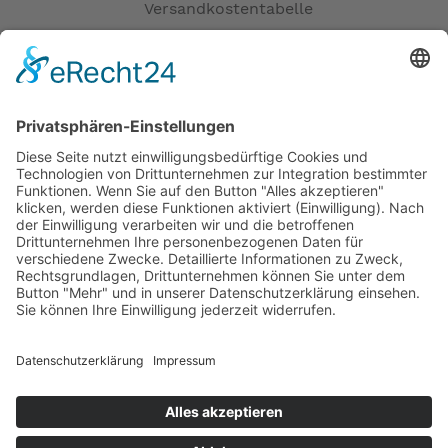
Versandkostentabelle
-- Auf Produktfotos angezeigte Dekorationsartikel
Blog
gehören nicht zum Leistungsumfang. --
Erklärung zur Barrierefreiheit
Impressum
AGB
Öffnungszeiten
Versandpartner
Verfügbarkeiten
Zahlung und Versand
Datenschutz
Fernabsatz
Widerrufsrecht MS
Widerrufsrecht bei Reparatur
Widerrufsrecht bei Dienstleistungen
Kontakt