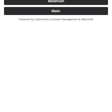
Garantiefall
Batterieverordnung
Ergänzende Allgemeine Geschäftsbedingungen zum
easyCredit-Ratenkauf
Vertrag widerrufen
© Kaniewski Handels GmbH & Co. KG, 2026 - Alle Rechte
vorbehalten.
Shopsystem:
WEBAN
OS
,
WEB
AN
UG