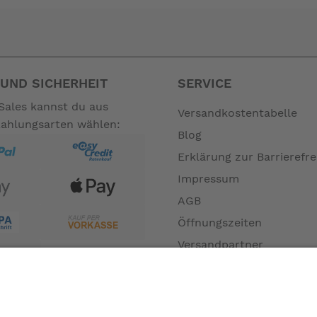
UND SICHERHEIT
SERVICE
Sales kannst du aus
Versandkostentabelle
Zahlungsarten wählen:
Blog
Erklärung zur Barrierefre
Impressum
AGB
Öffnungszeiten
Versandpartner
Verfügbarkeiten
Zahlung und Versand
Datenschutz