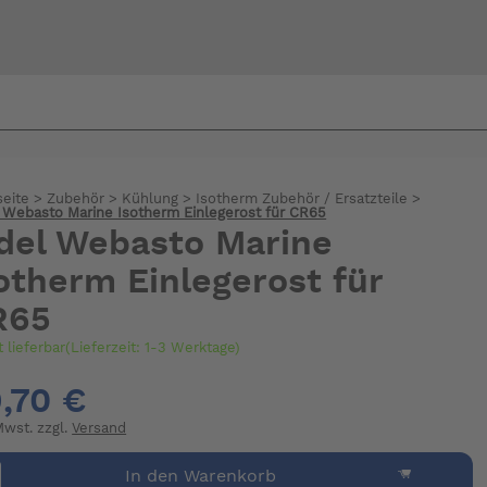
Bi
warte
seite
>
Zubehör
>
Kühlung
>
Isotherm Zubehör / Ersatzteile
>
 Webasto Marine Isotherm Einlegerost für CR65
del Webasto Marine
otherm Einlegerost für
R65
t lieferbar(Lieferzeit: 1-3 Werktage)
,70 €
 Mwst. zzgl.
Versand
In den Warenkorb