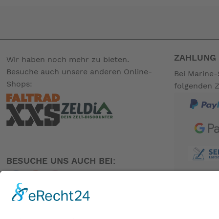
ZAHLUNG 
Wir haben noch mehr zu bieten.
Besuche auch unsere anderen Online-
Bei Marine-
Shops:
folgenden 
BESUCHE UNS AUCH BEI:
PARTNER