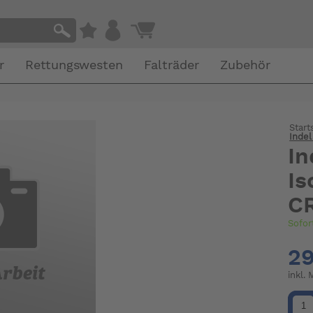
r
Rettungswesten
Falträder
Zubehör
Start
Indel
In
Is
C
Sofor
29
inkl.