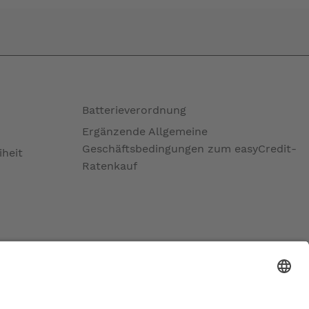
Batterieverordnung
Ergänzende Allgemeine
Geschäftsbedingungen zum easyCredit-
iheit
Ratenkauf