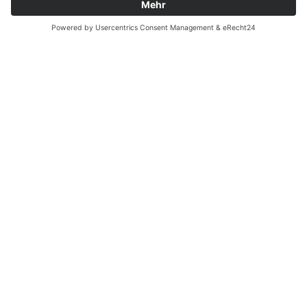
Ergänzende Allgemeine Geschäftsbedingungen zum
easyCredit-Ratenkauf
Vertrag widerrufen
© Kaniewski Handels GmbH & Co. KG, 2026 - Alle Rechte
vorbehalten.
Shopsystem:
WEBAN
OS
,
WEB
AN
UG