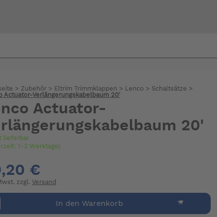
Bi
warte
seite
>
Zubehör
>
Eltrim Trimmklappen
>
Lenco
>
Schaltsätze
>
o Actuator-Verlängerungskabelbaum 20'
nco Actuator-
rlängerungskabelbaum 20'
t lieferbar
erzeit: 1-3 Werktage)
,20 €
 Mwst. zzgl.
Versand
In den Warenkorb