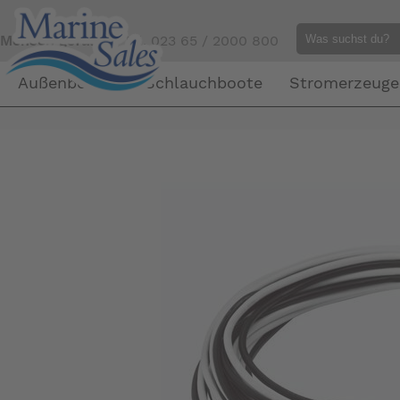
Mensch gefällig?
Tel. 023 65 / 2000 800
Außenborder
Schlauchboote
Stromerzeuge