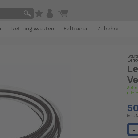
r
Rettungswesten
Falträder
Zubehör
Start
Lenc
Le
Ve
Sofor
(Lief
50
inkl.