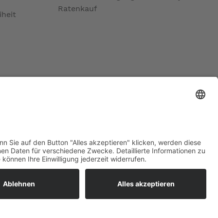
Ratenkauf
iheit
ratur
tleistungen