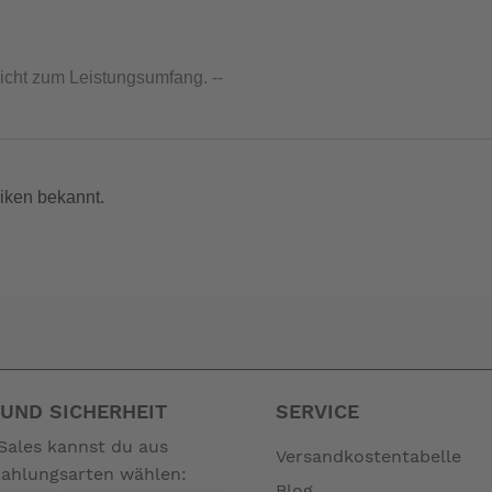
nicht zum Leistungsumfang. --
iken bekannt.
UND SICHERHEIT
SERVICE
Sales kannst du aus
Versandkostentabelle
Zahlungsarten wählen:
Blog