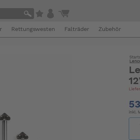
r
Rettungswesten
Falträder
Zubehör
Start
Lenco
Le
12
Liefe
53
inkl.