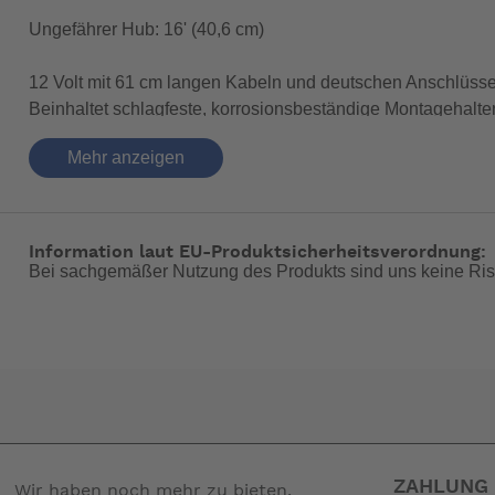
Ungefährer Hub: 16' (40,6 cm)
12 Volt mit 61 cm langen Kabeln und deutschen Anschlüssen.
Beinhaltet schlagfeste, korrosionsbeständige Montagehalte
Mehr anzeigen
Ungefähre Gesamtlänge im eingefahrenen Zustand: 33
Ungefährer Hub: 16' (40,6 cm)
Information laut EU-Produktsicherheitsverordnung:
Ungefähre LOA ausgefahren: 49' (124 cm)
Bei sachgemäßer Nutzung des Produkts sind uns keine Ris
Klar eloxiertes Aluminiumrohr
Größen von 4' (10,1 cm) bis 30' (76,2) Hub und erhältl
Komplett mit 2' (61 cm) Kabel und Deutsch-Stecker
Die kupplungslose Kugelumlaufspindelkonstruktion drif
ZAHLUNG 
Wir haben noch mehr zu bieten.