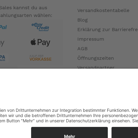
Sales kannst du aus
Versandkostentabelle
Zahlungsarten wählen:
Materialien gefertigt
Blog
Erklärung zur Barrierefre
ke vollständig geöffnet oder geschlossen ist, wodurch Endscha
Impressum
n mit Edelstahl-Zugstiften
AGB
Öffnungszeiten
Versandpartner
rretieren
Verfügbarkeiten
Zahlung und Versand
Datenschutz
Fernabsatz
nicht zum Leistungsumfang. --
Widerrufsrecht MS
Widerrufsrecht bei Repa
Widerrufsrecht bei Diens