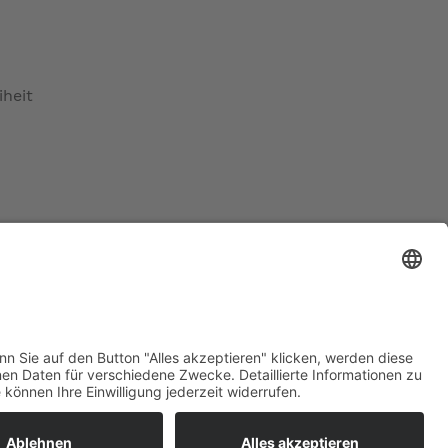
iheit
lter und durchgebrannte Motoren vermieden werden
ratur
tleistungen