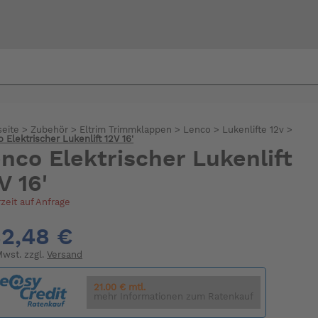
Bi
warte
seite
>
Zubehör
>
Eltrim Trimmklappen
>
Lenco
>
Lukenlifte 12v
>
 Elektrischer Lukenlift 12V 16'
nco Elektrischer Lukenlift
V 16'
rzeit auf Anfrage
2,48 €
 Mwst. zzgl.
Versand
21.00 € mtl.
mehr Informationen zum Ratenkauf