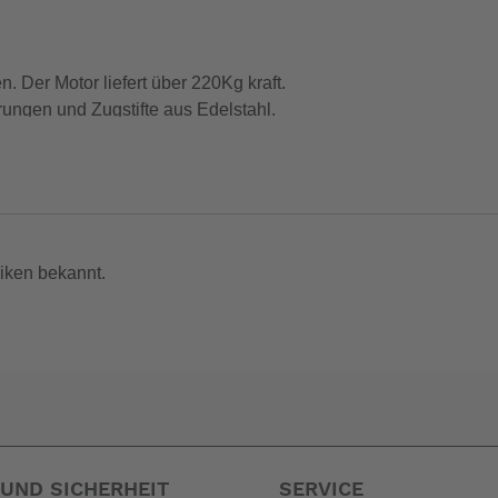
 Der Motor liefert über 220Kg kraft.
rungen und Zugstifte aus Edelstahl.
' (83,8 cm)
iken bekannt.
ich in 12 und 24 Volt
tet nicht, blockiert nie und läuft bei Dual-Lift-Anwendungen sy
UND SICHERHEIT
SERVICE